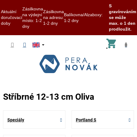
S
Zásilkovna
Aktuální
Zásilkovna
gravírováním
na výdejní
Balíkovna/Alzaboxy:
doručovací
na adresu:
se může
místo: 1-2
1-2 dny
doby
1-2 dny
max. o 1 den
dny
prodloužit.
Skip
Shoppi
to
content
cart
Stříbrné 12-13 cm Oliva
Speciály
Portland S