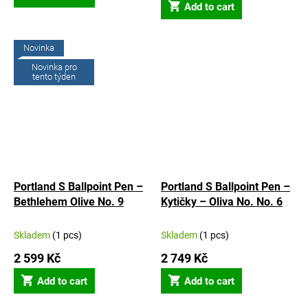
is
Add to cart
5,0
out
of
Novinka
5
Novinka pro
stars.
tento týden
Portland S Ballpoint Pen –
Portland S Ballpoint Pen –
Bethlehem Olive No. 9
Kytičky – Oliva No. No. 6
Skladem
(1 pcs)
Skladem
(1 pcs)
2 599 Kč
2 749 Kč
Add to cart
Add to cart