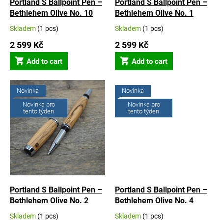
u
Portland S Ballpoint Pen –
Portland S Ballpoint Pen –
c
Bethlehem Olive No. 10
Bethlehem Olive No. 1
t
Skladem
(1 pcs)
Skladem
(1 pcs)
The
The
s
average
average
2 599 Kč
2 599 Kč
product
product
rating
rating
Add to cart
Add to cart
is
is
5,0
5,0
out
out
Novinka
Novinka
of
of
Novinka pro
Novinka pro
5
5
tento týden
tento týden
stars.
stars.
Portland S Ballpoint Pen –
Portland S Ballpoint Pen –
Bethlehem Olive No. 2
Bethlehem Olive No. 4
Skladem
(1 pcs)
Skladem
(1 pcs)
The
The