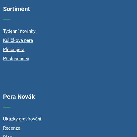
i
o
n
Sortiment
t
g
e
c
r
o
n
Týdenní novinky
t
Kuličková pera
r
o
Plnicí pera
l
Příslušenství
s
Pera Novák
Ukázky gravírování
Recenze