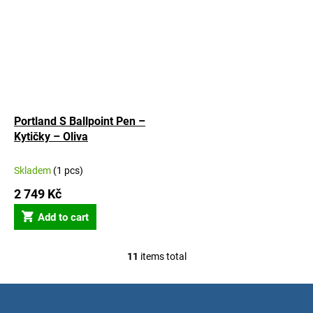
Portland S Ballpoint Pen –
Kytičky – Oliva
Skladem
(1 pcs)
2 749 Kč
Add to cart
11
items total
L
i
s
F
t
o