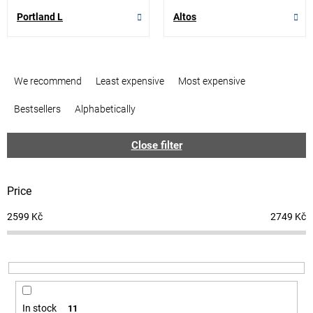
Portland L
Altos
P
r
We recommend
Least expensive
Most expensive
o
d
Bestsellers
Alphabetically
u
c
Close filter
t
s
o
Price
r
t
2599
Kč
2749
Kč
i
n
g
In stock
11