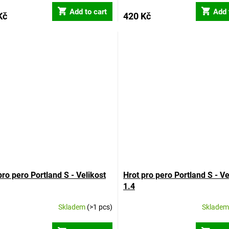
ct
product
Add to cart
Add 
Kč
420 Kč
rating
is
5,0
out
of
5
stars.
pro pero Portland S - Velikost
Hrot pro pero Portland S - Ve
1.4
Skladem
(>1 pcs)
Sklade