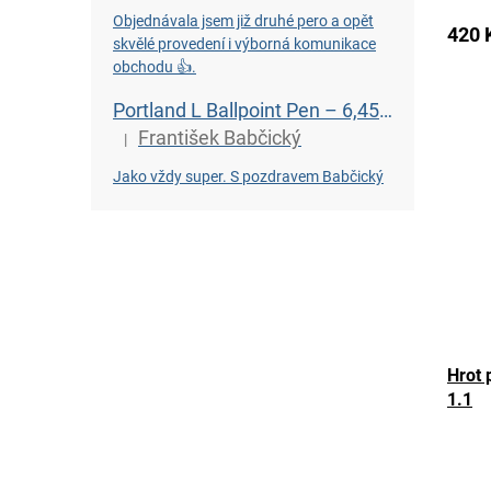
produ
Objednávala jsem již druhé pero a opět
420 
rating
skvělé provedení i výborná komunikace
is
obchodu 👍.
5,0
out
Portland L Ballpoint Pen – 6,450-Year-Old Bog Oak
of
František Babčický
|
5
The product rating is 5 out of 5 stars.
stars.
Jako vždy super. S pozdravem Babčický
Hrot 
1.1