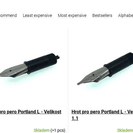
ecommend
Least expensive
Most expensive
Bestsellers
Alphabet
pro pero Portland L - Velikost
Hrot pro pero Portland L - Ve
1.1
Skladem
(>1 pcs)
Sklade