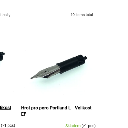
ically
10
items total
likost
Hrot pro pero Portland L - Velikost
EF
m
(>1 pcs)
Skladem
(>1 pcs)