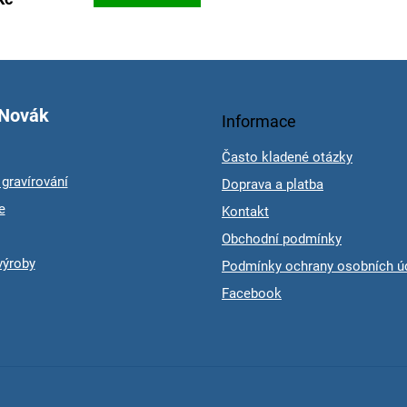
L
i
s
t
i
 Novák
Informace
n
g
Často kladené otázky
c
o
gravírování
Doprava a platba
n
e
Kontakt
t
r
Obchodní podmínky
o
výroby
l
Podmínky ochrany osobních ú
s
Facebook