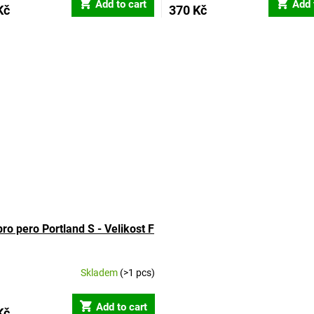
Add to cart
Add 
Kč
370 Kč
pro pero Portland S - Velikost F
Skladem
(>1 pcs)
ge
ct
Add to cart
Kč