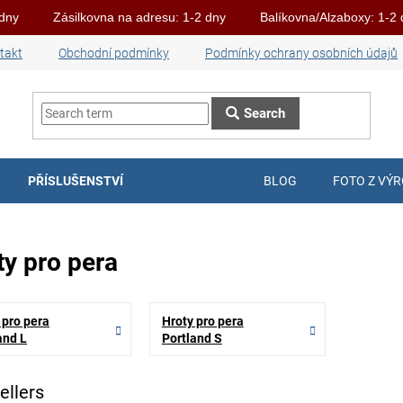
 dny
Zásilkovna na adresu: 1-2 dny
Balíkovna/Alzaboxy: 1-2
takt
Obchodní podmínky
Podmínky ochrany osobních údajů
Search
PŘÍSLUŠENSTVÍ
BLOG
FOTO Z VÝ
ty pro pera
 pro pera
Hroty pro pera
and L
Portland S
ellers