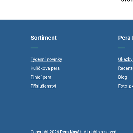
rating
is
5,0
out
F
of
o
5
stars.
o
Sortiment
Pera
t
e
r
Týdenní novinky
Ukázky 
Kuličková pera
Recenz
Plnicí pera
Blog
Příslušenství
Foto z 
Copyright 2026
Pera Novák
. All rights reserved.