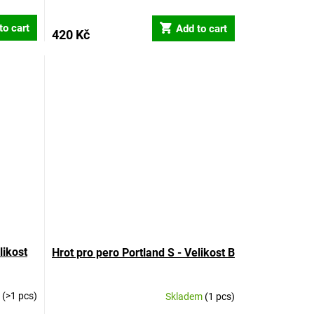
to cart
Add to cart
420 Kč
likost
Hrot pro pero Portland S - Velikost B
m
(>1 pcs)
Skladem
(1 pcs)