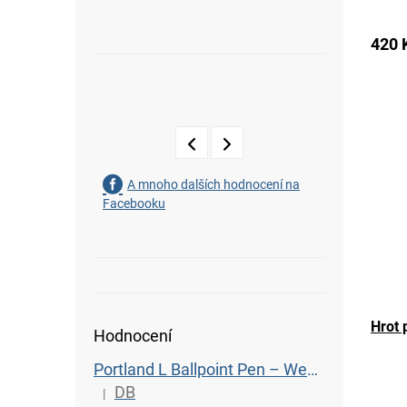
420 
A mnoho dalších hodnocení na
Facebooku
Hrot 
Hodnocení
Portland L Ballpoint Pen – Wenge
The
DB
|
The product rating is 5 out of 5 stars.
avera