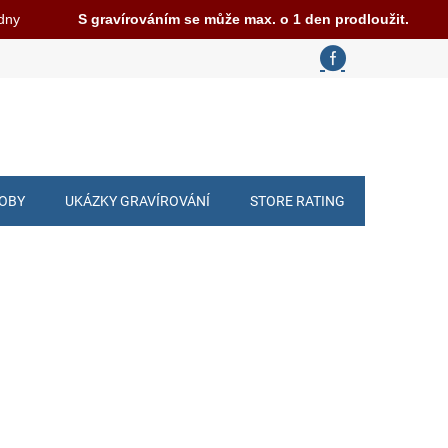
 dny
S gravírováním se může max. o 1 den prodloužit.
ROBY
UKÁZKY GRAVÍROVÁNÍ
STORE RATING