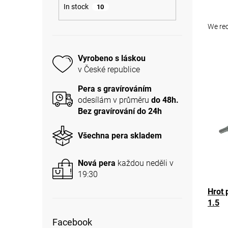
In stock
10
P
r
We r
o
d
L
u
Vyrobeno s láskou
i
c
v České republice
s
t
t
Pera s gravírováním
s
o
odesílám v průměru
do 48h.
o
f
Bez gravírování do 24h
r
p
t
r
Všechna pera skladem
i
o
n
d
g
u
Nová pera
každou neděli v
c
19:30
t
Hrot 
s
1.5
Facebook