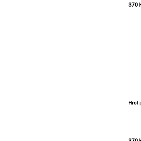
370 
Hrot 
The
avera
produ
370 