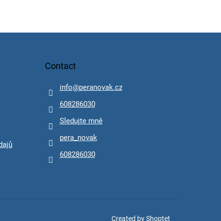
Contact
info
@
peranovak.cz
608286030
Sledujte mně
pera_novak
dajů
608286030
Created by Shoptet