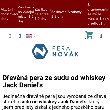
S
Zásilkovna
Aktuální
Zásilkovna
gravírováním
na výdejní
Balíkovna/Alzaboxy:
doručovací
na adresu:
se může
místo: 1-2
1-2 dny
doby
1-2 dny
max. o 1 den
dny
prodloužit.
Skip
Shoppi
to
content
cart
Dřevěná pera ze sudu od whiskey
Jack Daniel's
Jedinečná dřevěné pera jsou vyrobená ze dřeva
starého
sudu od whiskey Jack Daniel's
, který
jsem před lety získal z jednoho pražského baru.