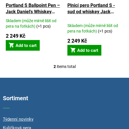
u
Portland S Ballpoint Pen –
Plnicí pero Portland S -
c
Jack Daniel's Whiskey
sud od whiskey Jack
t
Barrel Oak
Daniel's
Skladem (může mírně lišit od
s
The
Skladem (může mírně lišit od
pera na fotkách)
(>1 pcs)
average
pera na fotkách)
(>1 pcs)
product
2 249 Kč
2 249 Kč
rating
Add to cart
is
Add to cart
5,0
out
of
2
items total
5
L
stars.
i
s
F
t
o
i
o
n
Sortiment
t
g
e
c
r
o
n
Týdenní novinky
t
Kuličková pera