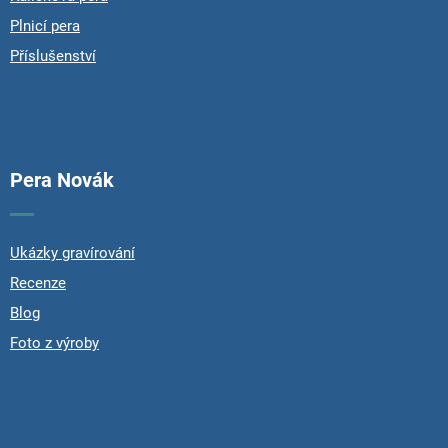
r
o
Plnicí pera
l
Příslušenství
s
Pera Novák
Ukázky gravírování
Recenze
Blog
Foto z výroby