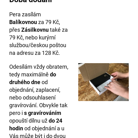
Pera zasílám
Balíkovnou
za 79 Kč,
přes
Zásilkovnu
také za
79 Kč, nebo kurýrní
službou/českou poštou
na adresu za 128 Kč.
Odesílám vždy obratem,
tedy maximálně
do
druhého
dne
od
objednání, zaplacení,
nebo odsouhlasení
gravírování. Obvykle tak
pero i
s gravírováním
opouští dílnu už
do 24
hodin
od objednání a u
Vás může být i do dvou