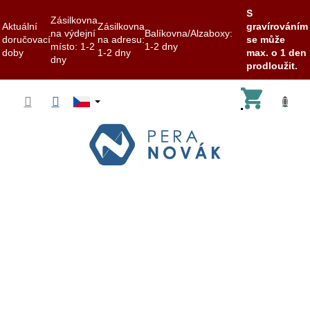
S
Zásilkovna
Aktuální
Zásilkovna
gravírováním
na výdejní
Balíkovna/Alzaboxy:
doručovací
na adresu:
se může
místo: 1-2
1-2 dny
doby
1-2 dny
max. o 1 den
dny
prodloužit.
Přejít
Nákup
na
obsah
košík