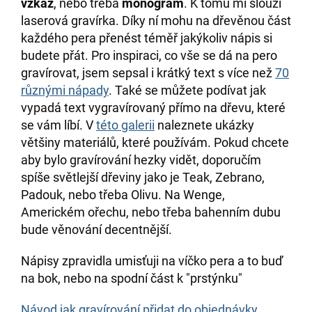
vzkaz
, nebo třeba
monogram
. K tomu mi slouží
laserová gravírka. Díky ní mohu na dřevěnou část
každého pera přenést téměř jakýkoliv nápis si
budete přát. Pro inspiraci, co vše se dá na pero
gravírovat, jsem sepsal i krátký text s více než
70
různými nápady
. Také se můžete podívat jak
vypadá text vygravírovaný přímo na dřevu, které
se vám líbí. V
této galerii
naleznete ukázky
většiny materiálů, které používám. Pokud chcete
aby bylo gravírování hezky vidět, doporučím
spíše světlejší dřeviny jako je Teak, Zebrano,
Padouk, nebo třeba Olivu. Na Wenge,
Americkém ořechu, nebo třeba bahenním dubu
bude věnování decentnější.
Nápisy zpravidla umisťuji na víčko pera a to buď
na bok, nebo na spodní část k "prstýnku"
Návod jak gravírování přidat do objednávky