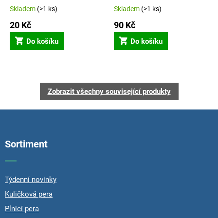
Skladem
(>1 ks)
Skladem
(>1 ks)
20 Kč
90 Kč
Do košíku
Do košíku
Zobrazit všechny související produkty
Z
á
p
Sortiment
a
t
í
Týdenní novinky
Kuličková pera
Plnicí pera