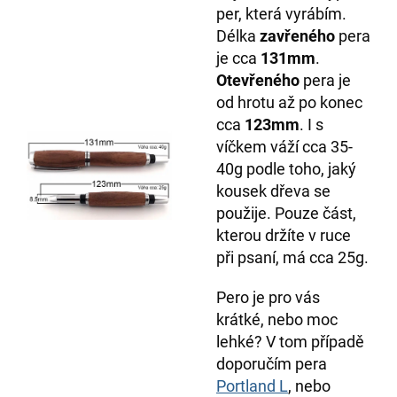
per, která vyrábím.
Délka
zavřeného
pera
je cca
131mm
.
Otevřeného
pera je
od hrotu až po konec
cca
123mm
. I s
víčkem váží cca 35-
40g podle toho, jaký
kousek dřeva se
použije. Pouze část,
kterou držíte v ruce
při psaní, má cca 25g.
Pero je pro vás
krátké, nebo moc
lehké? V tom případě
doporučím pera
Portland L
, nebo