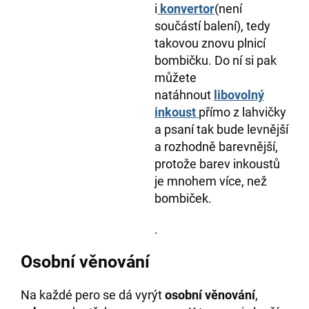
i
konvertor
(není
součástí balení), tedy
takovou znovu plnicí
bombičku. Do ní si pak
můžete
natáhnout
libovolný
inkoust
přímo z lahvičky
a psaní tak bude levnější
a rozhodně barevnější,
protože barev inkoustů
je mnohem více, než
bombiček.
.
Osobní věnování
Na každé pero se dá vyrýt
osobní věnování
,