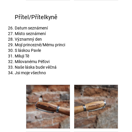
Přítel/Přítelkyně
Datum seznámení
Místo seznámení
Významný den
Mojí princezně/Mému princi
S láskou Pavle
Miluji Tě
Milovanému Péťovi
Naše láska bude věčná
Jsi moje všechno