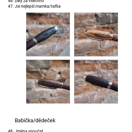
Díky za všechno
Jsi nejlepší mamka/taťka
Babička/dědeček
Jména vnoučat