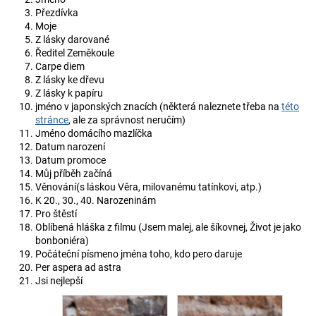
Přezdívka
Moje
Z lásky darované
Ředitel Zeměkoule
Carpe diem
Z lásky ke dřevu
Z lásky k papíru
jméno v japonských znacích (některá naleznete třeba na
této
stránce
, ale za správnost neručím)
Jméno domácího mazlíčka
Datum narození
Datum promoce
Můj příběh začíná
Věnování(s láskou Věra, milovanému tatínkovi, atp.)
K 20., 30., 40. Narozeninám
Pro štěstí
Oblíbená hláška z filmu (Jsem malej, ale šíkovnej, Život je jako
bonboniéra)
Počáteční písmeno jména toho, kdo pero daruje
Per aspera ad astra
Jsi nejlepší