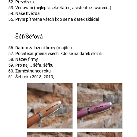
Přezdívka
Věnování (nejlepší sekretářce, asistentce, svářeči…)
Naše hvězda
První písmena všech kdo se na dárek skládal
Šéf/Šéfová
Datum založení firmy (majitel)
Počáteční jména všech, kdo se na dárek složili
Název firmy
Pro nej... šéfa, šéfku
Zaměstnanec roku
Šéf roku 2018, 2019,...