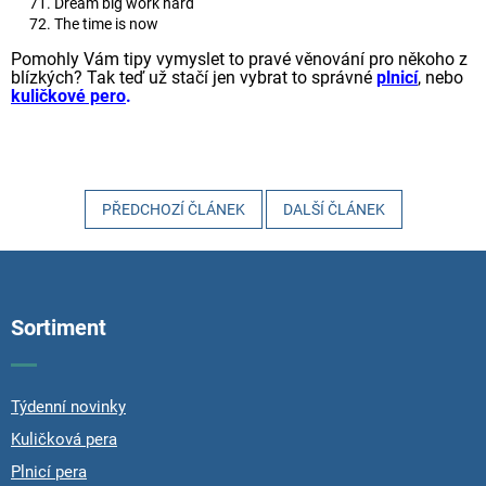
Dream big work hard
The time is now
Pomohly Vám tipy vymyslet to pravé věnování pro někoho z
blízkých? Tak teď už stačí jen vybrat to správné
plnicí
, nebo
kuličkové pero
.
PŘEDCHOZÍ ČLÁNEK
DALŠÍ ČLÁNEK
Z
á
p
Sortiment
a
t
í
Týdenní novinky
Kuličková pera
Plnicí pera