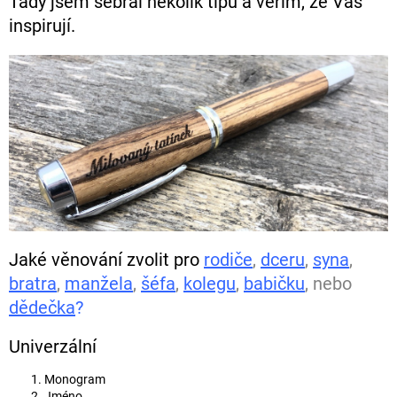
Tady jsem sebral několik tipů a věřím, že Vás
inspirují.
Jaké věnování zvolit pro
rodiče
,
dceru
,
syna
,
bratra
,
manžela
,
šéfa
,
kolegu
,
babičku
,
nebo
dědečka
?
Univerzální
Monogram
Jméno