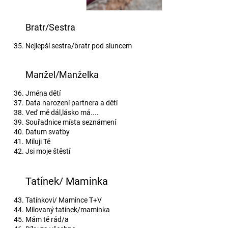
Bratr/Sestra
Nejlepší sestra/bratr pod sluncem
Manžel/Manželka
Jména dětí
Data narození partnera a dětí
Veď mě dál,lásko má....
Souřadnice místa seznámení
Datum svatby
Miluji Tě
Jsi moje štěstí
Tatínek/ Maminka
Tatínkovi/ Mamince T+V
Milovaný tatínek/maminka
Mám tě rád/a