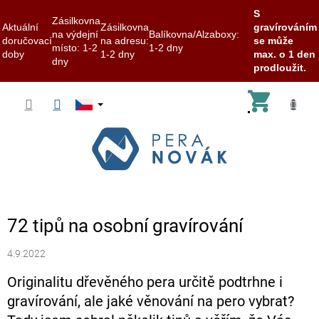
S
Zásilkovna
Aktuální
Zásilkovna
gravírováním
na výdejní
Balíkovna/Alzaboxy:
doručovací
na adresu:
se může
místo: 1-2
1-2 dny
doby
1-2 dny
max. o 1 den
dny
prodloužit.
Přejít
Nákup
na
obsah
košík
72 tipů na osobní gravírování
4.9.2022
Originalitu dřevěného pera určitě podtrhne i
gravírování, ale jaké věnování na pero vybrat?