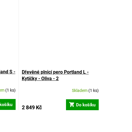
land S -
Dřevěné plnicí pero Portland L -
Kytičky - Oliva - 2
dem
(1 ks)
Skladem
(1 ks)
košíku
Do košíku
2 849 Kč