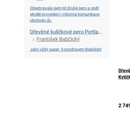
Hodnocení produktu je 5 z 5 hvězdiček.
Objednávala jsem již druhé pero a opět
skvělé provedení i výborná komunikace
obchodu 👍.
Dřevěné kuličkové pero Portland L - Bahenní dub starý 6450 let
František Babčický
|
Hodnocení produktu je 5 z 5 hvězdiček.
Jako vždy super. S pozdravem Babčický
Dřevě
Kytičk
2 74