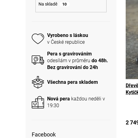
a
n
Na skladě
10
ý
n
í
p
e
p
i
l
r
s
o
p
Vyrobeno s láskou
d
r
v České republice
u
o
k
d
Pera s gravírováním
t
u
odesílám v průměru
do 48h.
ů
k
Bez gravírování do 24h
t
ů
Všechna pera skladem
Dřevě
Kytičk
Nová pera
každou neděli v
19:30
2 74
Facebook