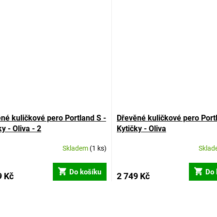
né kuličkové pero Portland S -
Dřevěné kuličkové pero Port
y - Oliva - 2
Kytičky - Oliva
Skladem
(1 ks)
Skla
Do košíku
Do 
9 Kč
2 749 Kč