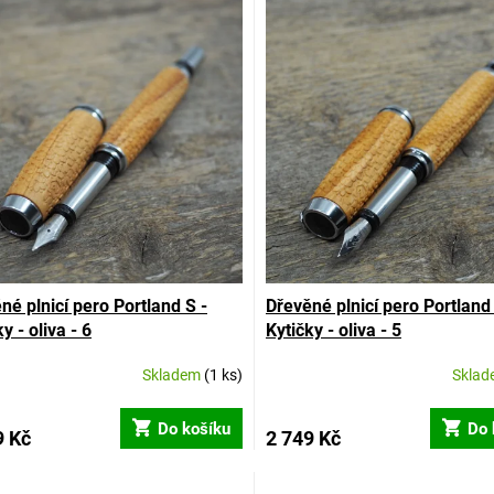
né plnicí pero Portland S -
Dřevěné plnicí pero Portland 
y - oliva - 6
Kytičky - oliva - 5
Skladem
(1 ks)
Skla
Do košíku
Do 
9 Kč
2 749 Kč