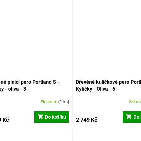
né plnicí pero Portland S -
Dřevěné kuličkové pero Port
y - oliva - 3
Kytičky - Oliva - 6
Skladem
(1 ks)
Skla
Do košíku
Do 
9 Kč
2 749 Kč