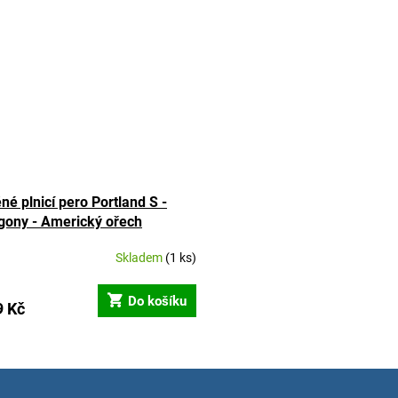
né plnicí pero Portland S -
ony - Americký ořech
Skladem
(1 ks)
rné
cení
ktu
Do košíku
9 Kč
O
v
ček.
l