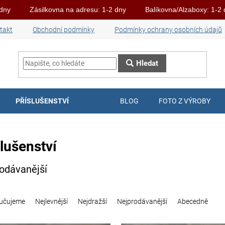
 dny
Zásilkovna na adresu: 1-2 dny
Balíkovna/Alzaboxy: 1-2
takt
Obchodní podmínky
Podmínky ochrany osobních údajů
Hledat
PŘÍSLUŠENSTVÍ
BLOG
FOTO Z VÝROBY
slušenství
odávanější
učujeme
Nejlevnější
Nejdražší
Nejprodávanější
Abecedně