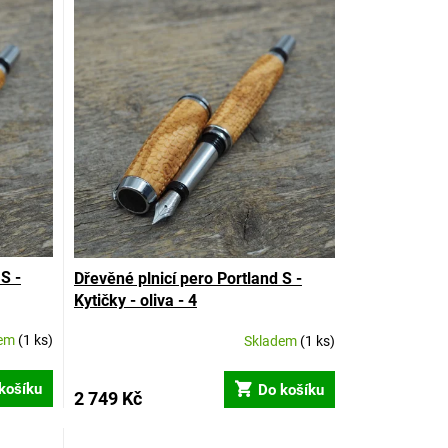
S -
Dřevěné plnicí pero Portland S -
Kytičky - oliva - 4
dem
(1 ks)
Skladem
(1 ks)
košíku
Do košíku
2 749 Kč