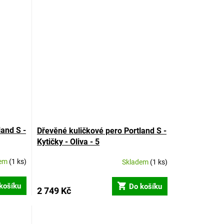
land S -
Dřevěné kuličkové pero Portland S -
Kytičky - Oliva - 5
dem
(1 ks)
Skladem
(1 ks)
košíku
Do košíku
2 749 Kč