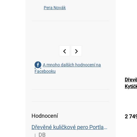
Pera Novák
A mnoho dalších hodnocení na
Facebooku
Dřevě
Kytičk
Hodnocení
2 74
Dřevěné kuličkové pero Portland L - Wenge
DB
|