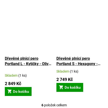
Dřevěné plnicí pero
Dřevěné plnicí pero
Portland L - Kytičky - Oliva
Portland S - Hexagony -
- 2
Americký ořech
Skladem
(1 ks)
Průměrné
Skladem
(1 ks)
hodnocení
2 749 Kč
produktu
2 849 Kč
je
Do košíku
5,0
Do košíku
z
5
hvězdiček.
6
položek celkem
O