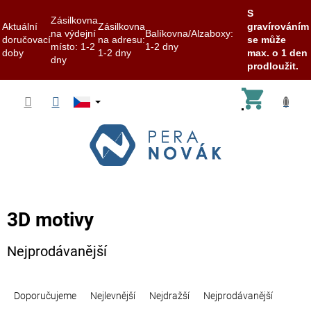
S
Zásilkovna
Aktuální
Zásilkovna
gravírováním
na výdejní
Balíkovna/Alzaboxy:
doručovací
na adresu:
se může
místo: 1-2
1-2 dny
doby
1-2 dny
max. o 1 den
dny
prodloužit.
Přejít
Nákup
na
obsah
košík
3D motivy
Nejprodávanější
Ř
a
Doporučujeme
Nejlevnější
Nejdražší
Nejprodávanější
z