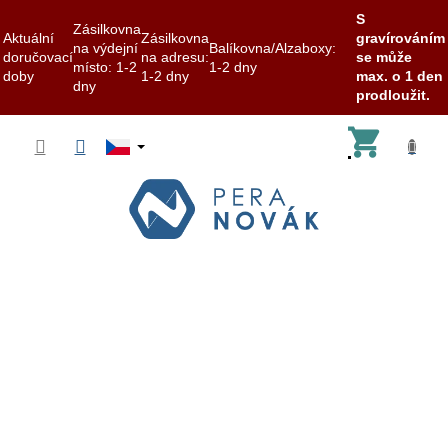
S
Zásilkovna
Aktuální
Zásilkovna
gravírováním
na výdejní
Balíkovna/Alzaboxy:
doručovací
na adresu:
se může
místo: 1-2
1-2 dny
doby
1-2 dny
max. o 1 den
dny
prodloužit.
Přejít
Nákup
na
obsah
košík