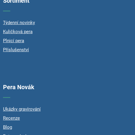
Sortiment
a
t
í
Týdenní novinky
Kuličková pera
Plnicí pera
Příslušenství
Pera Novák
Ukázky gravírování
Recenze
Blog