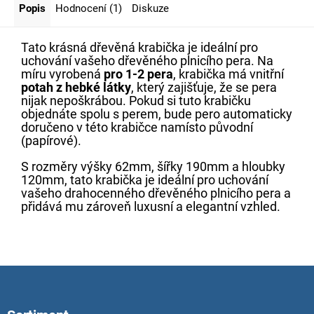
Popis
Hodnocení (1)
Diskuze
Tato krásná dřevěná krabička je ideální pro
uchování vašeho dřevěného plnicího pera. Na
míru vyrobená
pro 1-2 pera
, krabička má vnitřní
potah z hebké látky
, který zajišťuje, že se pera
nijak nepoškrábou. Pokud si tuto krabičku
objednáte spolu s perem, bude pero automaticky
doručeno v této krabičce namísto původní
(papírové).
S rozměry výšky 62mm, šířky 190mm a hloubky
120mm, tato krabička je ideální pro uchování
vašeho drahocenného dřevěného plnicího pera a
přidává mu zároveň luxusní a elegantní vzhled.
Z
á
p