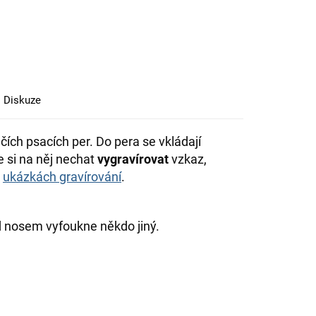
Diskuze
čích psacích per. Do pera se vkládají
e si na něj nechat
vygravírovat
vzkaz,
v
ukázkách gravírování
.
ed nosem vyfoukne někdo jiný.