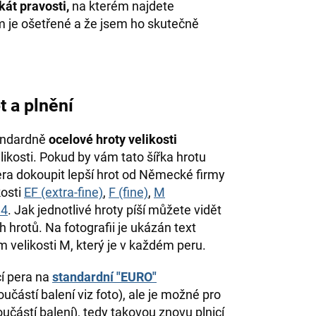
ikát pravosti,
na kterém najdete
ím je ošetřené a že jsem ho skutečně
t a plnění
andardně
ocelové hroty velikosti
likosti. Pokud by vám tato šířka hrotu
ra dokoupit lepší hrot od Německé firmy
osti
EF (extra-fine)
,
F (fine)
,
M
.4
. Jak jednotlivé hroty píší můžete vidět
 hrotů. Na fotografii je ukázán text
velikosti M, který je v každém peru.
í pera na
standardní "EURO"
učástí balení viz foto), ale je možné pro
oučástí balení), tedy takovou znovu plnicí