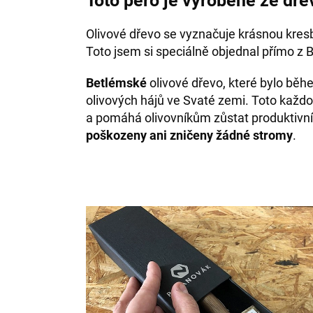
Toto pero je vyrobené ze dře
Olivové dřevo se vyznačuje krásnou kres
Toto jsem si speciálně objednal přímo z 
Betlémské
olivové dřevo, které bylo bě
olivových hájů ve Svaté zemi. Toto každo
a pomáhá olivovníkům zůstat produktivní
poškozeny ani zničeny žádné stromy
.