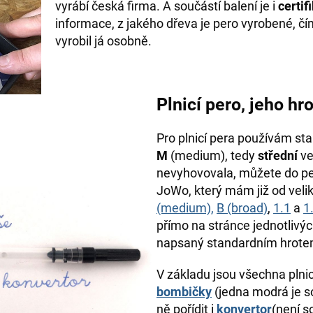
vyrábí česká firma. A součástí balení je i
certif
informace, z jakého dřeva je pero vyrobené, č
vyrobil já osobně.
Plnicí pero, jeho hro
Pro plnicí pera používám st
M
(medium), tedy
střední
ve
nevyhovovala, můžete do pe
JoWo, který mám již od velik
(medium),
B (broad)
,
1.1
a
1
přímo na stránce jednotlivých
napsaný standardním hrotem 
V základu jsou všechna plnic
bombičky
(jedna modrá je so
ně pořídit i
konvertor
(není s