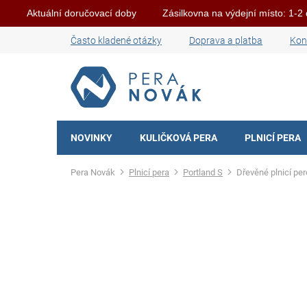
Aktuální doručovací doby
Zásilkovna na výdejní místo: 1-2
Přejít
Často kladené otázky
Doprava a platba
Kon
na
obsah
NOVINKY
KULIČKOVÁ PERA
PLNICÍ PERA
Domů
Plnicí pera
Portland S
Dřevěné plnicí per