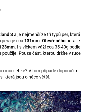
m.
tland S
a je nejmenší ze tří typů per, která
o
pera je cca
131mm
.
Otevřeného
pera je
123mm
. I s víčkem váží cca 35-40g podle
 použije. Pouze část, kterou držíte v ruce
nebo moc lehké? V tom případě doporučím
os, která jsou o něco větší.