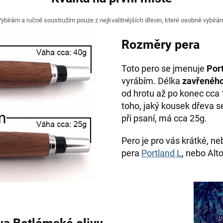
ybírám a ručně soustružím pouze z nejkvalitnějších dřevin, které osobně vybírá
Rozměry pera
Toto pero se jmenuje
Por
vyrábím. Délka
zavřenéh
od hrotu až po konec cca
toho, jaký kousek dřeva se
při psaní, má cca 25g.
Pero je pro vás krátké, 
pera
Portland L
, nebo Alt