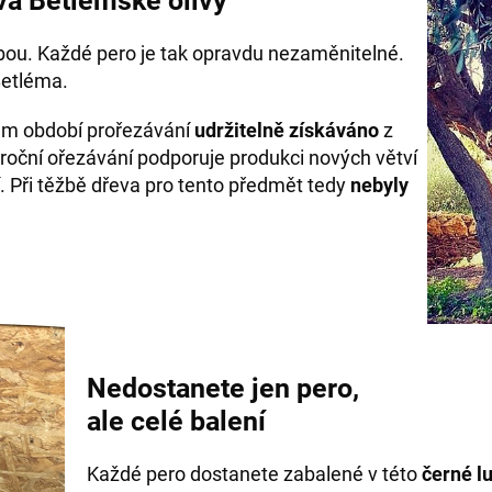
va Betlémské olivy
bou. Každé pero je tak opravdu nezaměnitelné.
Betléma.
hem období prořezávání
udržitelně získáváno
z
roční ořezávání podporuje produkci nových větví
. Při těžbě dřeva pro tento předmět tedy
nebyly
Nedostanete jen pero,
ale celé balení
Každé pero dostanete zabalené v této
černé l