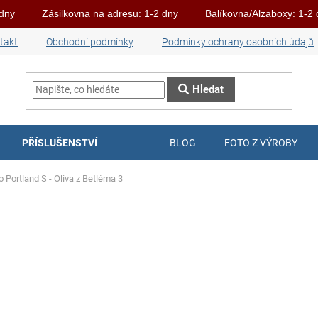
 dny
Zásilkovna na adresu: 1-2 dny
Balíkovna/Alzaboxy: 1-2
takt
Obchodní podmínky
Podmínky ochrany osobních údajů
Hledat
PŘÍSLUŠENSTVÍ
BLOG
FOTO Z VÝROBY
o Portland S - Oliva z Betléma 3