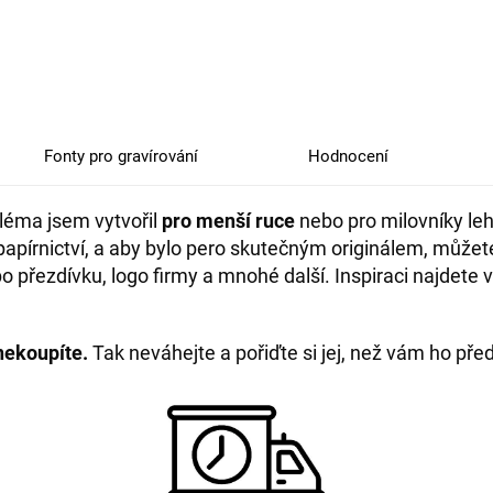
Fonty pro gravírování
Hodnocení
tléma jsem vytvořil
pro menší ruce
nebo pro milovníky leh
apírnictví, a aby bylo pero skutečným originálem, můžet
řezdívku, logo firmy a mnohé další. Inspiraci najdete 
 nekoupíte.
Tak neváhejte a pořiďte si jej, než vám ho př