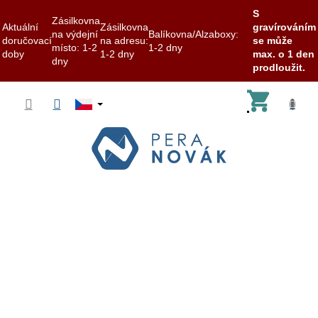
S
Zásilkovna
Aktuální
Zásilkovna
gravírováním
na výdejní
Balíkovna/Alzaboxy:
doručovací
na adresu:
se může
místo: 1-2
1-2 dny
doby
1-2 dny
max. o 1 den
dny
prodloužit.
Přejít
Nákup
na
obsah
košík