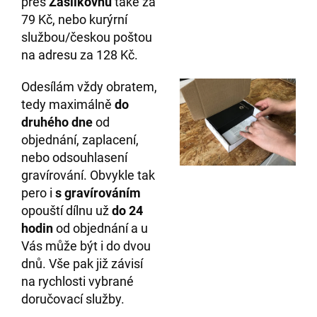
přes
Zásilkovnu
také za
79 Kč, nebo kurýrní
službou/českou poštou
na adresu za 128 Kč.
Odesílám vždy obratem,
tedy maximálně
do
druhého
dne
od
objednání, zaplacení,
nebo odsouhlasení
gravírování. Obvykle tak
pero i
s gravírováním
opouští dílnu už
do 24
hodin
od objednání a u
Vás může být i do dvou
dnů. Vše pak již závisí
na rychlosti vybrané
doručovací služby.