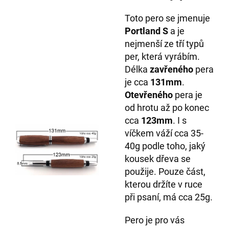
Toto pero se jmenuje
Portland S
a je
nejmenší ze tří typů
per, která vyrábím.
Délka
zavřeného
pera
je cca
131mm
.
Otevřeného
pera je
od hrotu až po konec
cca
123mm
. I s
víčkem váží cca 35-
40g podle toho, jaký
kousek dřeva se
použije. Pouze část,
kterou držíte v ruce
při psaní, má cca 25g.
Pero je pro vás