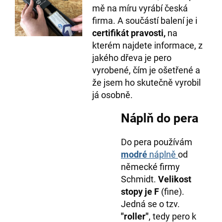
mě na míru vyrábí česká
firma. A součástí balení je i
certifikát pravosti,
na
kterém najdete informace, z
jakého dřeva je pero
vyrobené, čím je ošetřené a
že jsem ho skutečně vyrobil
já osobně.
Náplň do pera
Do pera používám
modré
náplně
od
německé firmy
Schmidt.
Velikost
stopy je F
(fine).
Jedná se o tzv.
"roller"
, tedy pero k