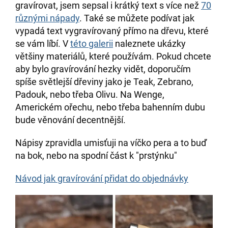
gravírovat, jsem sepsal i krátký text s více než
70
různými nápady
. Také se můžete podívat jak
vypadá text vygravírovaný přímo na dřevu, které
se vám líbí. V
této galerii
naleznete ukázky
většiny materiálů, které používám. Pokud chcete
aby bylo gravírování hezky vidět, doporučím
spíše světlejší dřeviny jako je Teak, Zebrano,
Padouk, nebo třeba Olivu. Na Wenge,
Americkém ořechu, nebo třeba bahenním dubu
bude věnování decentnější.
Nápisy zpravidla umisťuji na víčko pera a to buď
na bok, nebo na spodní část k "prstýnku"
Návod jak gravírování přidat do objednávky