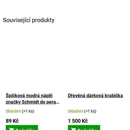
Související produkty
Špičková modrá náplň
Dřevěná dárková krabička
značky Schmidt do pera
Portland S, L i Altos
Skladem
(>1 ks)
Skladem
(>1 ks)
89 Kč
1 500 Kč