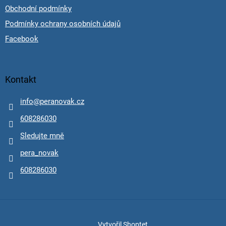
Obchodní podmínky
Podmínky ochrany osobních údajů
Facebook
Kontakt
info
@
peranovak.cz
608286030
Sledujte mně
pera_novak
608286030
Vytvořil Shoptet