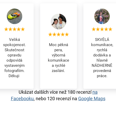
Veliká
SKVĚLÁ
spokojenost.
Moc pěkná
komunikace,
Skutečnost
pera,
rychlá
opravdu
výborná
dodávka a
odpovídá
komunikace
hlavně
vystaveným
a rychlé
NÁDHERNĚ
fotografiím.
zaslání.
provedená
Děkuji
práce.
Ukázat dalších více než 180 recenzí
na
Facebooku
, nebo 120 recenzí na
Google Maps