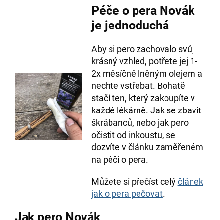
Péče o pera Novák
je jednoduchá
Aby si pero zachovalo svůj
krásný vzhled, potřete jej 1-
2x měsíčně lněným olejem a
nechte vstřebat. Bohatě
stačí ten, který zakoupíte v
každé lékárně. Jak se zbavit
škrábanců, nebo jak pero
očistit od inkoustu, se
dozvíte v článku zaměřeném
na péči o pera.
Můžete si přečíst celý
článek
jak o pera pečovat
.
Jak pero Novák