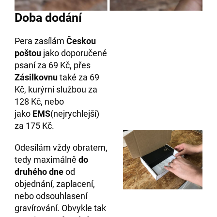
Doba dodání
Pera zasílám
Českou
poštou
jako doporučené
psaní za 69 Kč,
přes
Zásilkovnu
také za 69
Kč, kurýrní službou za
128 Kč, nebo
jako
EMS
(nejrychlejší)
za 175 Kč.
Odesílám vždy obratem,
tedy maximálně
do
druhého
dne
od
objednání, zaplacení,
nebo odsouhlasení
gravírování. Obvykle tak