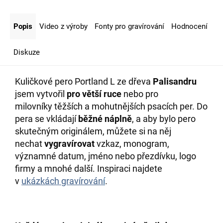
Popis
Video z výroby
Fonty pro gravírování
Hodnocení
Diskuze
Kuličkové pero Portland L ze dřeva
Palisandru
jsem vytvořil
pro větší ruce
nebo pro
milovníky
těžších a mohutnějších psacích per
.
Do
pera se vkládají
běžné náplně
, a aby bylo pero
skutečným originálem, můžete si na něj
nechat
vygravírovat
vzkaz, monogram,
významné datum, jméno nebo přezdívku, logo
firmy a mnohé další. Inspiraci najdete
v
ukázkách gravírován
í
.