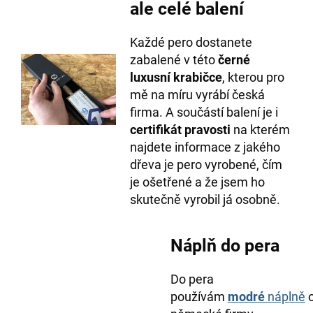
ale celé balení
Každé pero dostanete
zabalené v této
černé
luxusní krabičce
, kterou pro
mě na míru vyrábí česká
firma. A součástí balení je i
certifikát pravosti
na kterém
najdete informace z jakého
dřeva je pero vyrobené, čím
je ošetřené a že jsem ho
skutečně vyrobil já osobně.
Náplň do pera
Do pera
používám
modré
náplně