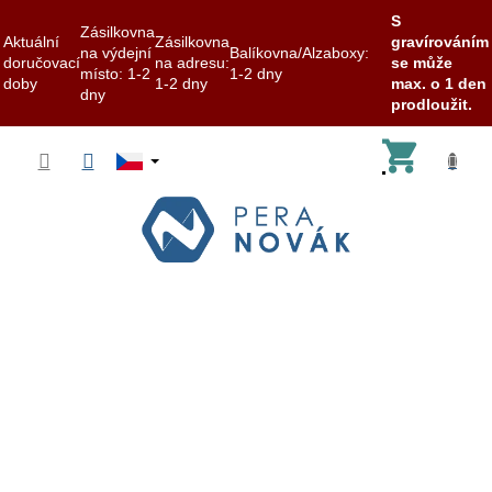
S
Zásilkovna
Aktuální
Zásilkovna
gravírováním
na výdejní
Balíkovna/Alzaboxy:
doručovací
na adresu:
se může
místo: 1-2
1-2 dny
doby
1-2 dny
max. o 1 den
dny
prodloužit.
Přejít
Nákup
na
obsah
košík