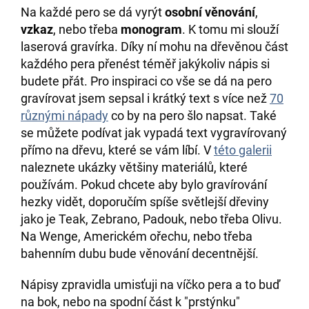
Na každé pero se dá vyrýt
osobní věnování
,
vzkaz
, nebo třeba
monogram
. K tomu mi slouží
laserová gravírka. Díky ní mohu na dřevěnou část
každého pera přenést téměř jakýkoliv nápis si
budete přát. Pro inspiraci co vše se dá na pero
gravírovat jsem sepsal i krátký text s více než
70
různými nápady
co by na pero šlo napsat. Také
se můžete podívat jak vypadá text vygravírovaný
přímo na dřevu, které se vám líbí. V
této galerii
naleznete ukázky většiny materiálů, které
používám. Pokud chcete aby bylo gravírování
hezky vidět, doporučím spíše světlejší dřeviny
jako je Teak, Zebrano, Padouk, nebo třeba Olivu.
Na Wenge, Americkém ořechu, nebo třeba
bahenním dubu bude věnování decentnější.
Nápisy zpravidla umisťuji na víčko pera a to buď
na bok, nebo na spodní část k "prstýnku"