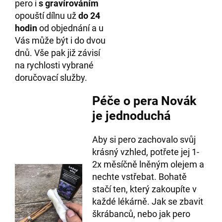
pero i
s gravírováním
opouští dílnu už
do 24
hodin
od objednání a u
Vás může být i do dvou
dnů. Vše pak již závisí
na rychlosti vybrané
doručovací služby.
Péče o pera Novák
je jednoduchá
Aby si pero zachovalo svůj
krásný vzhled, potřete jej 1-
2x měsíčně lněným olejem a
nechte vstřebat. Bohatě
stačí ten, který zakoupíte v
každé lékárně. Jak se zbavit
škrábanců, nebo jak pero