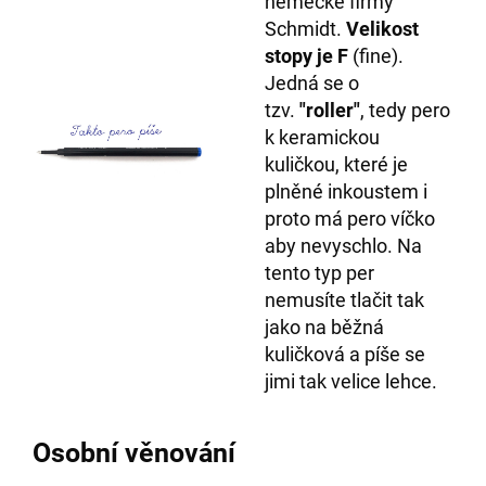
německé firmy
Schmidt.
Velikost
stopy je F
(fine).
Jedná se o
tzv.
"roller"
, tedy pero
k keramickou
kuličkou, které je
plněné inkoustem i
proto má pero víčko
aby nevyschlo. Na
tento typ per
nemusíte tlačit tak
jako na běžná
kuličková a píše se
jimi tak velice lehce
.
Osobní věnování