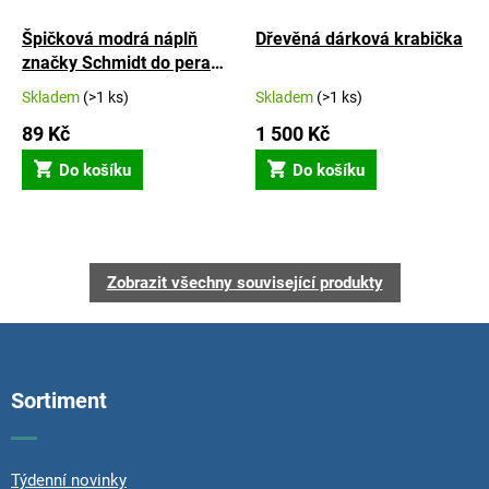
Špičková modrá náplň
Dřevěná dárková krabička
značky Schmidt do pera
Portland S, L i Altos
Skladem
(>1 ks)
Skladem
(>1 ks)
89 Kč
1 500 Kč
Do košíku
Do košíku
Zobrazit všechny související produkty
Z
á
p
Sortiment
a
t
í
Týdenní novinky