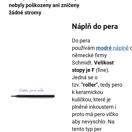
nebyly poškozeny ani zničeny
žádné stromy
.
Náplň do pera
Do pera
používám
modré
náplně
německé firmy
Schmidt.
Velikost
stopy je F
(fine).
Jedná se o
tzv.
"roller"
, tedy pero
k keramickou
kuličkou, které je
plněné inkoustem i
proto má pero víčko
aby nevyschlo. Na
tento typ per