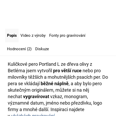
Popis
Video z výroby
Fonty pro gravírování
Hodnocení (2)
Diskuze
Kuličkové pero Portland L ze dřeva olivy z
Betléma jsem vytvořil
pro větší ruce
nebo pro
milovníky
těžších a mohutnějších psacích per
.
Do
pera se vkládají
běžné náplně
, a aby bylo pero
skutečným originálem, můžete si na něj
nechat
vygravírovat
vzkaz, monogram,
významné datum, jméno nebo přezdívku, logo
firmy a mnohé další. Inspiraci najdete
v
ukázkách gravírován
í
.