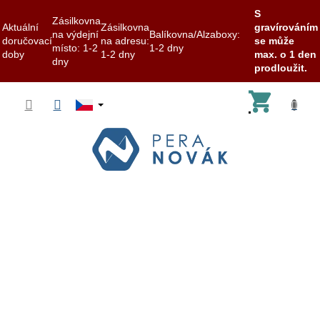
S
Zásilkovna
Aktuální
Zásilkovna
gravírováním
na výdejní
Balíkovna/Alzaboxy:
doručovací
na adresu:
se může
místo: 1-2
1-2 dny
doby
1-2 dny
max. o 1 den
dny
prodloužit.
Přejít
Nákup
na
obsah
košík