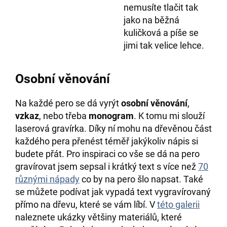
nemusíte tlačit tak
jako na běžná
kuličková a píše se
jimi tak velice lehce
.
Osobní věnování
Na každé pero se dá vyrýt
osobní věnování
,
vzkaz
, nebo třeba
monogram
. K tomu mi slouží
laserová gravírka. Díky ní mohu na dřevěnou část
každého pera přenést téměř jakýkoliv nápis si
budete přát. Pro inspiraci co vše se dá na pero
gravírovat jsem sepsal i krátký text s více než
70
různými nápady
co by na pero šlo napsat. Také
se můžete podívat jak vypadá text vygravírovaný
přímo na dřevu, které se vám líbí. V
této galerii
naleznete ukázky většiny materiálů, které