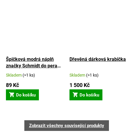
Špičková modrá náplň
Dřevěná dárková krabička
značky Schmidt do pera
Portland S, L i Altos
Skladem
(>1 ks)
Skladem
(>1 ks)
89 Kč
1 500 Kč
Do košíku
Do košíku
Zobrazit všechny související produkty