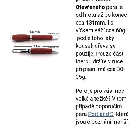
Otevřeného
pera je
od hrotu až po konec
cca
131mm
. I s
víčkem váží cca 60g
podle toho jaký
kousek dřeva se
použije. Pouze část,
kterou držíte v ruce
při psaní má cca 30-
35g.
Pero je pro vás moc
velké a težké? V tom
případě doporučím
pera
Portland S
, která
jsou o poznání menší.