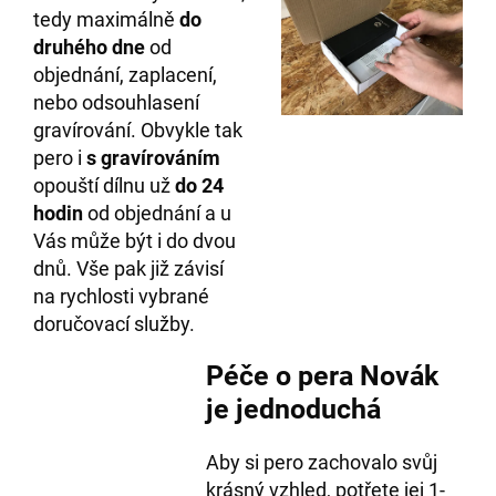
tedy maximálně
do
druhého
dne
od
objednání, zaplacení,
nebo odsouhlasení
gravírování. Obvykle tak
pero i
s gravírováním
opouští dílnu už
do 24
hodin
od objednání a u
Vás může být i do dvou
dnů. Vše pak již závisí
na rychlosti vybrané
doručovací služby.
Péče o pera Novák
je jednoduchá
Aby si pero zachovalo svůj
krásný vzhled, potřete jej 1-