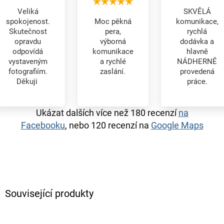
Veliká
SKVĚLÁ
spokojenost.
Moc pěkná
komunikace,
Skutečnost
pera,
rychlá
opravdu
výborná
dodávka a
odpovídá
komunikace
hlavně
vystaveným
a rychlé
NÁDHERNĚ
fotografiím.
zaslání.
provedená
Děkuji
práce.
Ukázat dalších více než 180 recenzí
na
Facebooku
, nebo 120 recenzí na
Google Maps
Související produkty