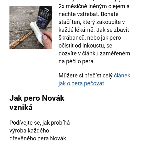
2x měsíčně lněným olejem a
nechte vstřebat. Bohatě
stačí ten, který zakoupíte v
každé lékárně. Jak se zbavit
škrábanců, nebo jak pero
očistit od inkoustu, se
dozvíte v článku zaměřeném
na péči o pera.
Můžete si přečíst celý
článek
jak o pera pečovat
.
Jak pero Novák
vzniká
Podívejte se, jak probíhá
výroba každého
dřevěného pera Novák.