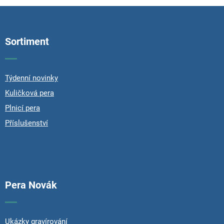
Z
á
p
Sortiment
a
t
í
Týdenní novinky
Kuličková pera
Plnicí pera
Příslušenství
Pera Novák
Ukázky gravírování