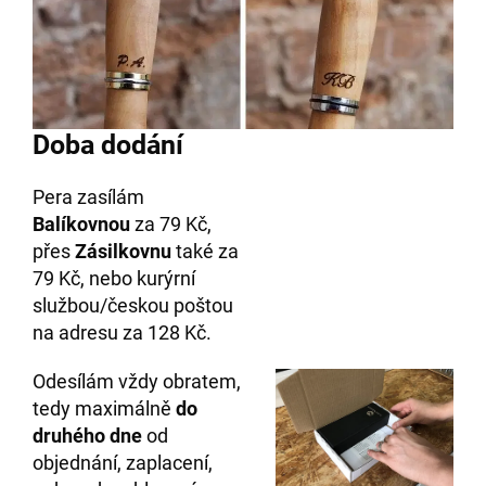
Doba dodání
Pera zasílám
Balíkovnou
za 79 Kč,
přes
Zásilkovnu
také za
79 Kč, nebo kurýrní
službou/českou poštou
na adresu za 128 Kč.
Odesílám vždy obratem,
tedy maximálně
do
druhého
dne
od
objednání, zaplacení,