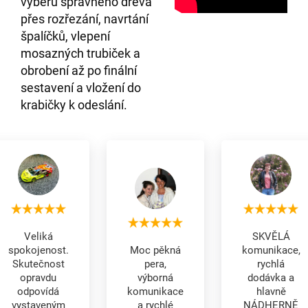
výběru správného dřeva
přes rozřezání, navrtání
špalíčků, vlepení
mosazných trubiček a
obrobení až po finální
sestavení a vložení do
krabičky k odeslání.
Veliká
SKVĚLÁ
spokojenost.
Moc pěkná
komunikace,
Skutečnost
pera,
rychlá
opravdu
výborná
dodávka a
odpovídá
komunikace
hlavně
vystaveným
a rychlé
NÁDHERNĚ