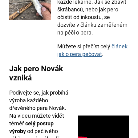
každé lékárně. Jak se zbavit
škrábanců, nebo jak pero
očistit od inkoustu, se
dozvíte v článku zaměřeném
na péči o pera.
Můžete si přečíst celý
článek
jak o pera pečovat
.
Jak pero Novák
vzniká
Podívejte se, jak probíhá
výroba každého
dřevěného pera Novák.
Na videu můžete vidět
téměř
celý postup
výroby
od pečlivého