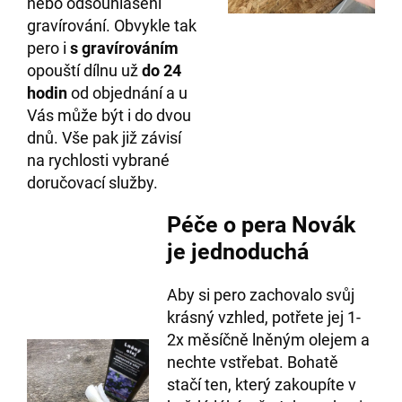
nebo odsouhlasení
gravírování. Obvykle tak
pero i
s gravírováním
opouští dílnu už
do 24
hodin
od objednání a u
Vás může být i do dvou
dnů. Vše pak již závisí
na rychlosti vybrané
doručovací služby.
Péče o pera Novák
je jednoduchá
Aby si pero zachovalo svůj
krásný vzhled, potřete jej 1-
2x měsíčně lněným olejem a
nechte vstřebat. Bohatě
stačí ten, který zakoupíte v