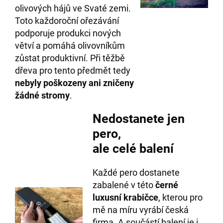
olivových hájů ve Svaté zemi.
Toto každoroční ořezávání
podporuje produkci nových
větví a pomáhá olivovníkům
zůstat produktivní. Při těžbě
dřeva pro tento předmět tedy
nebyly poškozeny ani zničeny
žádné stromy
.
Nedostanete jen
pero,
ale celé balení
Každé pero dostanete
zabalené v této
černé
luxusní krabičce
, kterou pro
mě na míru vyrábí česká
firma. A součástí balení je i