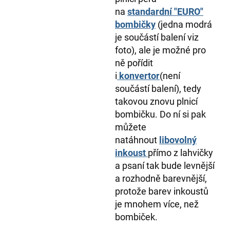
na
standardní "EURO"
bombičky
(jedna modrá
je součástí balení viz
foto), ale je možné pro
ně pořídit
i
konvertor
(není
součástí balení), tedy
takovou znovu plnicí
bombičku. Do ní si pak
můžete
natáhnout
libovolný
inkoust
přímo z lahvičky
a psaní tak bude levnější
a rozhodně barevnější,
protože barev inkoustů
je mnohem více, než
bombiček.