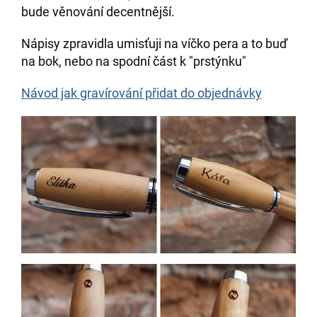
bude věnování decentnější.
Nápisy zpravidla umisťuji na víčko pera a to buď
na bok, nebo na spodní část k "prstýnku"
Návod jak gravírování přidat do objednávky