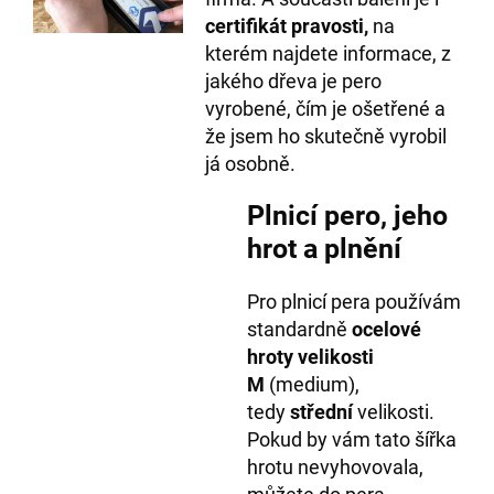
certifikát pravosti,
na
kterém najdete informace, z
jakého dřeva je pero
vyrobené, čím je ošetřené a
že jsem ho skutečně vyrobil
já osobně.
Plnicí pero, jeho
hrot a plnění
Pro plnicí pera používám
standardně
ocelové
hroty velikosti
M
(medium),
tedy
střední
velikosti.
Pokud by vám tato šířka
hrotu nevyhovovala,