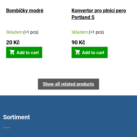
Bombičky modré
Konvertor pro plnicí pero
Portland S
Skladem
(>1 pcs)
Skladem
(>1 pcs)
20 Kč
90 Kč
Add to cart
Add to cart
Show all related products
F
o
o
Sortiment
t
e
r