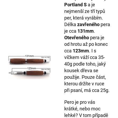
Portland S
a je
nejmenší ze tří typů
per, která vyrábím.
Délka
zavřeného
pera
je cca
131mm
.
Otevřeného
pera je
od hrotu až po konec
cca
123mm
. I s
víčkem váží cca 35-
40g podle toho, jaký
kousek dřeva se
použije. Pouze část,
kterou držíte v ruce
při psaní, má cca 25g.
Pero je pro vás
krátké, nebo moc
lehké? V tom případě