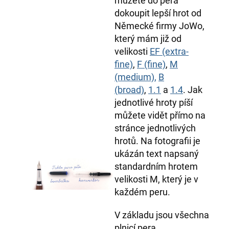
můžete do pera
dokoupit lepší hrot od
Německé firmy JoWo,
který mám již od
velikosti
EF (extra-
fine)
,
F (fine)
,
M
(medium),
B
(broad)
,
1.1
a
1.4
. Jak
jednotlivé hroty píší
můžete vidět přímo na
stránce jednotlivých
hrotů. Na fotografii je
ukázán text napsaný
standardním hrotem
velikosti M, který je v
každém peru.
V základu jsou všechna
plnicí pera