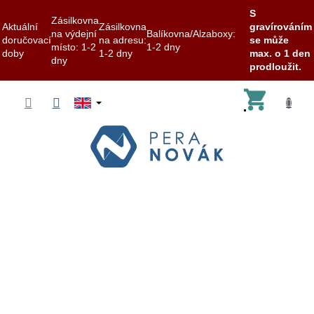
S
Zásilkovna
Aktuální
Zásilkovna
gravírováním
na výdejní
Balíkovna/Alzaboxy:
doručovací
na adresu:
se může
místo: 1-2
1-2 dny
doby
1-2 dny
max. o 1 den
dny
prodloužit.
Skip
Shoppi
to
content
cart