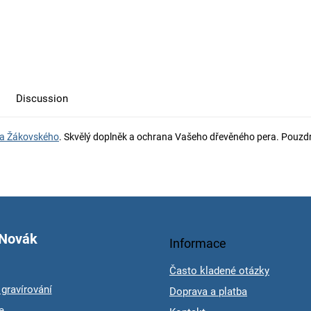
Discussion
a Žákovského
. Skvělý doplněk a ochrana Vašeho dřevěného pera. Pouzdro 
 Novák
Informace
Často kladené otázky
gravírování
Doprava a platba
e