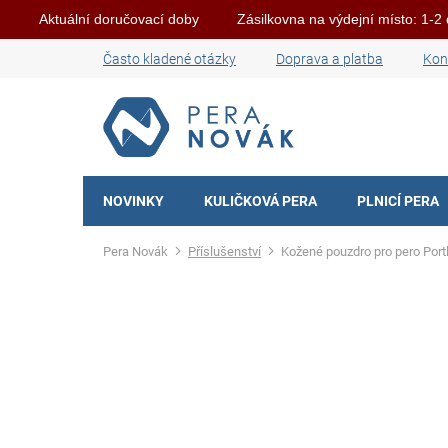
Aktuální doručovací doby
Zásilkovna na výdejní místo: 1-2
Skip
Často kladené otázky
Doprava a platba
Kon
to
content
NOVINKY
KULIČKOVÁ PERA
PLNICÍ PERA
Home
Příslušenství
Kožené pouzdro pro pero Port