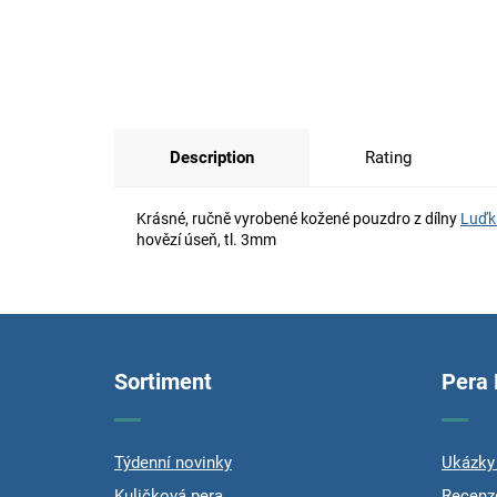
Description
Rating
Krásné, ručně vyrobené kožené pouzdro z dílny
Luďk
hovězí úseň, tl. 3mm
F
o
o
Sortiment
Pera
t
e
r
Týdenní novinky
Ukázky 
Kuličková pera
Recenz