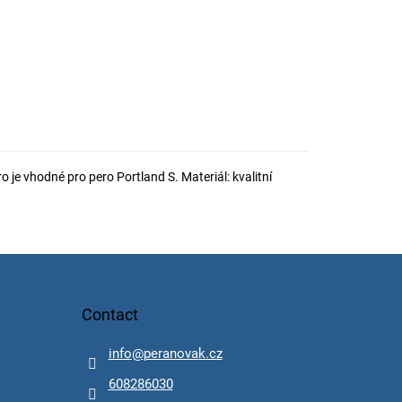
je vhodné pro pero Portland S. Materiál: kvalitní
Contact
info
@
peranovak.cz
608286030