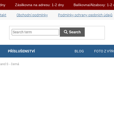
 dny
Zásilkovna na adresu: 1-2 dny
Balíkovna/Alzaboxy: 1-2
takt
Obchodní podmínky
Podmínky ochrany osobních údajů
Search
PŘÍSLUŠENSTVÍ
BLOG
FOTO Z VÝ
land S - černá