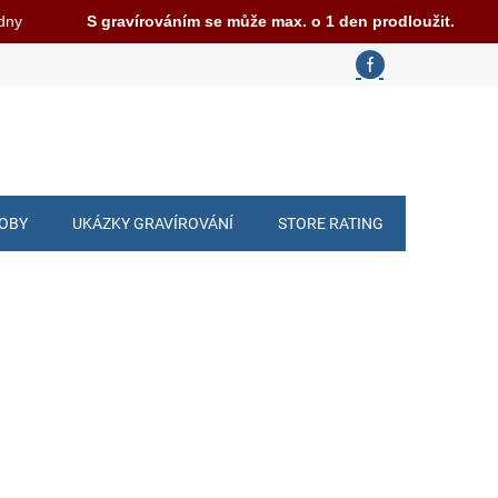
 dny
S gravírováním se může max. o 1 den prodloužit.
ROBY
UKÁZKY GRAVÍROVÁNÍ
STORE RATING