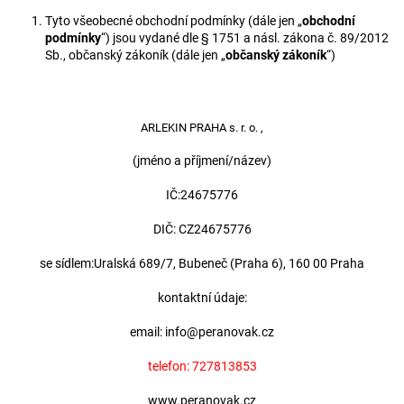
Tyto všeobecné obchodní podmínky (dále jen „
obchodní
podmínky
“) jsou vydané dle § 1751 a násl. zákona č. 89/2012
Sb., občanský zákoník (dále jen „
občanský zákoník
“)
ARLEKIN PRAHA s. r. o. ,
(jméno a příjmení/název)
IČ:
24675776
DIČ: CZ
24675776
se sídlem:
Uralská 689/7, Bubeneč (Praha 6), 160 00 Praha
kontaktní údaje:
email: info@peranovak.cz
telefon: 727813853
www.peranovak.cz