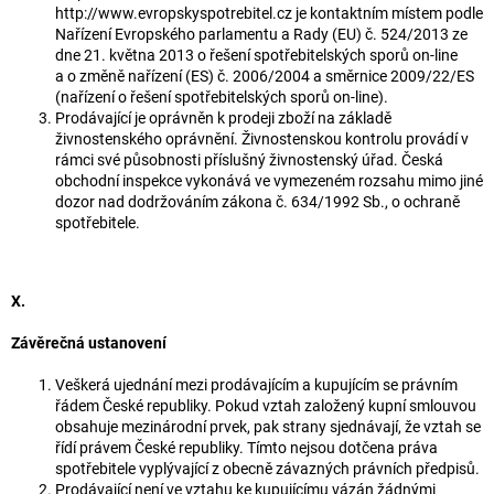
http://www.evropskyspotrebitel.cz je kontaktním místem podle
Nařízení Evropského parlamentu a Rady (EU) č. 524/2013 ze
dne 21. května 2013 o řešení spotřebitelských sporů on-line
a o změně nařízení (ES) č. 2006/2004 a směrnice 2009/22/ES
(nařízení o řešení spotřebitelských sporů on-line).
Prodávající je oprávněn k prodeji zboží na základě
živnostenského oprávnění. Živnostenskou kontrolu provádí v
rámci své působnosti příslušný živnostenský úřad. Česká
obchodní inspekce vykonává ve vymezeném rozsahu mimo jiné
dozor nad dodržováním zákona č. 634/1992 Sb., o ochraně
spotřebitele.
X.
Závěrečná ustanovení
Veškerá ujednání mezi prodávajícím a kupujícím se právním
řádem České republiky. Pokud vztah založený kupní smlouvou
obsahuje mezinárodní prvek, pak strany sjednávají, že vztah se
řídí právem České republiky. Tímto nejsou dotčena práva
spotřebitele vyplývající z obecně závazných právních předpisů.
Prodávající není ve vztahu ke kupujícímu vázán žádnými