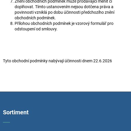
Znění obchodních podmínek může prodávající měnit či
doplňovat. Tímto ustanovením nejsou dotčena práva a
povinnosti vzniklá po dobu účinnosti předchozího znění
obchodních podmínek.
Přílohou obchodních podmínek je vzorový formulář pro
odstoupení od smlouvy.
Tyto obchodní podmínky nabývají účinnosti dnem 22.6.2026
F
o
o
Sortiment
t
e
r