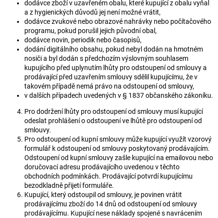
dodávce zboží v uzavřeném obalu, které kupující z obalu vyňal
a z hygienických důvodů jej není možné vrátit,
dodávce zvukové nebo obrazové nahrávky nebo počítačového
programu, pokud porušil jejich původní obal,
dodávce novin, periodik nebo časopisů,
dodání digitálního obsahu, pokud nebyl dodán na hmotném
nosiči a byl dodán s předchozím výslovným souhlasem
kupujícího před uplynutím lhůty pro odstoupení od smlouvy a
prodávající před uzavřením smlouvy sdělil kupujícímu, že v
takovém případě nemá právo na odstoupení od smlouvy,
v dalších případech uvedených v § 1837 občanského zákoníku.
Pro dodržení lhůty pro odstoupení od smlouvy musí kupující
odeslat prohlášení o odstoupení ve lhůtě pro odstoupení od
smlouvy.
Pro odstoupení od kupní smlouvy může kupující využít vzorový
formulář k odstoupení od smlouvy poskytovaný prodávajícím.
Odstoupení od kupní smlouvy zašle kupující na emailovou nebo
doručovací adresu prodávajícího uvedenou v těchto
obchodních podmínkách. Prodávající potvrdí kupujícímu
bezodkladně přijetí formuláře.
Kupující, který odstoupil od smlouvy, je povinen vrátit
prodávajícímu zboží do 14 dnů od odstoupení od smlouvy
prodávajícímu. Kupující nese náklady spojené s navrácením