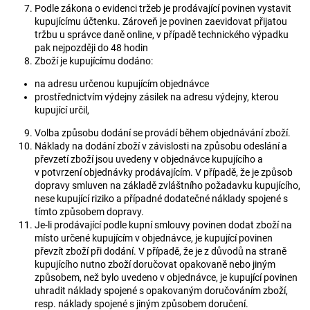
Podle zákona o evidenci tržeb je prodávající povinen vystavit
kupujícímu účtenku. Zároveň je povinen zaevidovat přijatou
tržbu u správce daně online, v případě technického výpadku
pak nejpozději do 48 hodin
Zboží je kupujícímu dodáno:
na adresu určenou kupujícím objednávce
prostřednictvím výdejny zásilek na adresu výdejny, kterou
kupující určil,
Volba způsobu dodání se provádí během objednávání zboží.
Náklady na dodání zboží v závislosti na způsobu odeslání a
převzetí zboží jsou uvedeny v objednávce kupujícího a
v potvrzení objednávky prodávajícím. V případě, že je způsob
dopravy smluven na základě zvláštního požadavku kupujícího,
nese kupující riziko a případné dodatečné náklady spojené s
tímto způsobem dopravy.
Je-li prodávající podle kupní smlouvy povinen dodat zboží na
místo určené kupujícím v objednávce, je kupující povinen
převzít zboží při dodání. V případě, že je z důvodů na straně
kupujícího nutno zboží doručovat opakovaně nebo jiným
způsobem, než bylo uvedeno v objednávce, je kupující povinen
uhradit náklady spojené s opakovaným doručováním zboží,
resp. náklady spojené s jiným způsobem doručení.