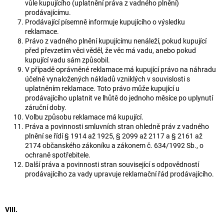
vůle kupujícího (uplatnění práva z vadného plnění)
prodávajícímu.
Prodávající písemně informuje kupujícího o výsledku
reklamace.
Právo z vadného plnění kupujícímu nenáleží, pokud kupující
před převzetím věci věděl, že věc má vadu, anebo pokud
kupující vadu sám způsobil.
V případě oprávněné reklamace má kupující právo na náhradu
účelně vynaložených nákladů vzniklých v souvislosti s
uplatněním reklamace. Toto právo může kupující u
prodávajícího uplatnit ve lhůtě do jednoho měsíce po uplynutí
záruční doby.
Volbu způsobu reklamace má kupující.
Práva a povinnosti smluvních stran ohledně práv z vadného
plnění se řídí § 1914 až 1925, § 2099 až 2117 a § 2161 až
2174 občanského zákoníku a zákonem č. 634/1992 Sb., o
ochraně spotřebitele.
Další práva a povinnosti stran související s odpovědností
prodávajícího za vady upravuje reklamační řád prodávajícího.
VIII.