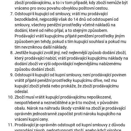
zboží prodávajícímu, a to i v tom případě, kdy zboží nemůže být
vráceno pro svou povahu obvyklou poštovní cestou.
Odstoupí-li kupující od smlouvy, vrátí mu prodávající
bezodkladně, nejpozději však do 14 dnů od odstoupení od
smlouvy, všechny peněžní prostředky včetně nákladů na
dodání, které od něho přijal, a to stejným způsobem.
Prodávající vrátí kupujícímu přijaté peněžení prostředky jiným
způsobem jen tehdy, pokud s tím kupující souhlasí a pokud mu
tím nevzniknou další náklady.
Jestliže kupující zvolil jiný, než nejlevnější způsob dodání zboží,
který prodávající nabízí, vrátí prodávající kupujícímu náklady na
dodání zboží ve výši odpovídající nejlevnějšímu nabízenému
způsobu dodání zboží.
Odstoupí-li kupující od kupní smlouvy, není prodávající povinen
vrátit přijaté peněžní prostředky kupujícímu dříve, než mu
kupující zboží předá nebo prokáže, že zboží prodávajícímu
odeslal.
Zboží musí vrátit kupující prodávajícímu nepoškozené,
neopotřebené a neznečištěné a je-li to možné, v původním
obalu. Nárok na náhradu škody vzniklé na zboží je prodávající
oprávněn jednostranně započíst proti nároku kupujícího na
vrácení kupní ceny.
Prodávající je oprávněn odstoupit od kupní smlouvy z důvodu
vyprodání zásob, nedostupnosti zboží, anebo když výrobce,