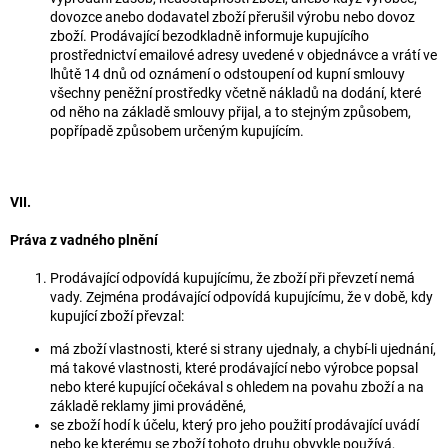
dovozce anebo dodavatel zboží přerušil výrobu nebo dovoz
zboží. Prodávající bezodkladně informuje kupujícího
prostřednictví emailové adresy uvedené v objednávce a vrátí ve
lhůtě 14 dnů od oznámení o odstoupení od kupní smlouvy
všechny peněžní prostředky včetně nákladů na dodání, které
od něho na základě smlouvy přijal, a to stejným způsobem,
popřípadě způsobem určeným kupujícím.
VII.
Práva z vadného plnění
Prodávající odpovídá kupujícímu, že zboží při převzetí nemá
vady. Zejména prodávající odpovídá kupujícímu, že v době, kdy
kupující zboží převzal:
má zboží vlastnosti, které si strany ujednaly, a chybí-li ujednání,
má takové vlastnosti, které prodávající nebo výrobce popsal
nebo které kupující očekával s ohledem na povahu zboží a na
základě reklamy jimi prováděné,
se zboží hodí k účelu, který pro jeho použití prodávající uvádí
nebo ke kterému se zboží tohoto druhu obvykle používá,