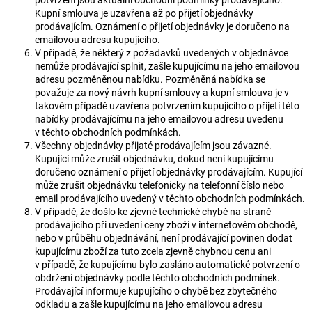
Kupní smlouva je uzavřena až po přijetí objednávky
prodávajícím. Oznámení o přijetí objednávky je doručeno na
emailovou adresu kupujícího.
V případě, že některý z požadavků uvedených v objednávce
nemůže prodávající splnit, zašle kupujícímu na jeho emailovou
adresu pozměněnou nabídku. Pozměněná nabídka se
považuje za nový návrh kupní smlouvy a kupní smlouva je v
takovém případě uzavřena potvrzením kupujícího o přijetí této
nabídky prodávajícímu na jeho emailovou adresu uvedenu
v těchto obchodních podmínkách.
Všechny objednávky přijaté prodávajícím jsou závazné.
Kupující může zrušit objednávku, dokud není kupujícímu
doručeno oznámení o přijetí objednávky prodávajícím. Kupující
může zrušit objednávku telefonicky na telefonní číslo nebo
email prodávajícího uvedený v těchto obchodních podmínkách.
V případě, že došlo ke zjevné technické chybě na straně
prodávajícího při uvedení ceny zboží v internetovém obchodě,
nebo v průběhu objednávání, není prodávající povinen dodat
kupujícímu zboží za tuto zcela zjevně chybnou cenu ani
v případě, že kupujícímu bylo zasláno automatické potvrzení o
obdržení objednávky podle těchto obchodních podmínek.
Prodávající informuje kupujícího o chybě bez zbytečného
odkladu a zašle kupujícímu na jeho emailovou adresu