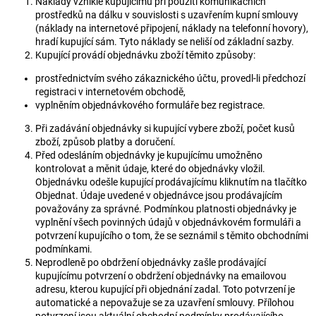
Náklady vzniklé kupujícímu při použití komunikačních
prostředků na dálku v souvislosti s uzavřením kupní smlouvy
(náklady na internetové připojení, náklady na telefonní hovory),
hradí kupující sám. Tyto náklady se neliší od základní sazby.
Kupující provádí objednávku zboží těmito způsoby:
prostřednictvím svého zákaznického účtu, provedl-li předchozí
registraci v internetovém obchodě,
vyplněním objednávkového formuláře bez registrace.
Při zadávání objednávky si kupující vybere zboží, počet kusů
zboží, způsob platby a doručení.
Před odesláním objednávky je kupujícímu umožněno
kontrolovat a měnit údaje, které do objednávky vložil.
Objednávku odešle kupující prodávajícímu kliknutím na tlačítko
Objednat. Údaje uvedené v objednávce jsou prodávajícím
považovány za správné. Podmínkou platnosti objednávky je
vyplnění všech povinných údajů v objednávkovém formuláři a
potvrzení kupujícího o tom, že se seznámil s těmito obchodními
podmínkami.
Neprodleně po obdržení objednávky zašle prodávající
kupujícímu potvrzení o obdržení objednávky na emailovou
adresu, kterou kupující při objednání zadal. Toto potvrzení je
automatické a nepovažuje se za uzavření smlouvy. Přílohou
potvrzení jsou aktuální obchodní podmínky prodávajícího.