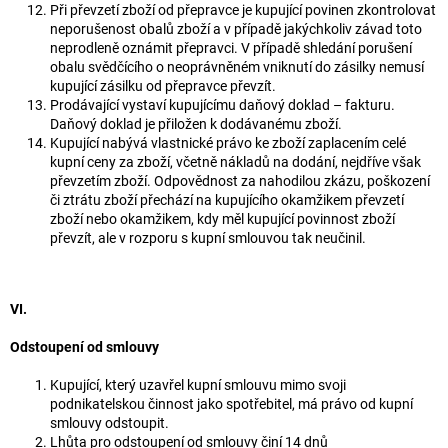
Při převzetí zboží od přepravce je kupující povinen zkontrolovat
neporušenost obalů zboží a v případě jakýchkoliv závad toto
neprodleně oznámit přepravci. V případě shledání porušení
obalu svědčícího o neoprávněném vniknutí do zásilky nemusí
kupující zásilku od přepravce převzít.
Prodávající vystaví kupujícímu daňový doklad – fakturu.
Daňový doklad je přiložen k dodávanému zboží.
Kupující nabývá vlastnické právo ke zboží zaplacením celé
kupní ceny za zboží, včetně nákladů na dodání, nejdříve však
převzetím zboží. Odpovědnost za nahodilou zkázu, poškození
či ztrátu zboží přechází na kupujícího okamžikem převzetí
zboží nebo okamžikem, kdy měl kupující povinnost zboží
převzít, ale v rozporu s kupní smlouvou tak neučinil.
VI.
Odstoupení od smlouvy
Kupující, který uzavřel kupní smlouvu mimo svoji
podnikatelskou činnost jako spotřebitel, má právo od kupní
smlouvy odstoupit.
Lhůta pro odstoupení od smlouvy činí 14 dnů