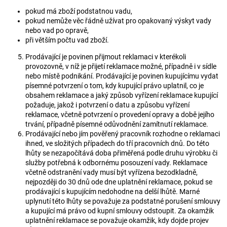
pokud má zboží podstatnou vadu,
pokud nemůže věc řádně užívat pro opakovaný výskyt vady
nebo vad po opravě,
při větším počtu vad zboží.
Prodávající je povinen přijmout reklamaci v kterékoli
provozovně, v níž je přijetí reklamace možné, případně i v sídle
nebo místě podnikání. Prodávající je povinen kupujícímu vydat
písemné potvrzení o tom, kdy kupující právo uplatnil, co je
obsahem reklamace a jaký způsob vyřízení reklamace kupující
požaduje, jakož i potvrzení o datu a způsobu vyřízení
reklamace, včetně potvrzení o provedení opravy a době jejího
trvání, případně písemné odůvodnění zamítnutí reklamace.
Prodávající nebo jím pověřený pracovník rozhodne o reklamaci
ihned, ve složitých případech do tří pracovních dnů. Do této
lhůty se nezapočítává doba přiměřená podle druhu výrobku či
služby potřebná k odbornému posouzení vady. Reklamace
včetně odstranění vady musí být vyřízena bezodkladně,
nejpozději do 30 dnů ode dne uplatnění reklamace, pokud se
prodávající s kupujícím nedohodne na delší lhůtě. Marné
uplynutí této lhůty se považuje za podstatné porušení smlouvy
a kupující má právo od kupní smlouvy odstoupit. Za okamžik
uplatnění reklamace se považuje okamžik, kdy dojde projev