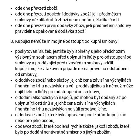
ode dne převzetí zboží,
ode dne převzetí poslední dodávky zboží, je-li předmětem
smlouvy několik druhů zboží nebo dodání několika částí
ode dne převzetí první dodávky zboží, je-li předmětem smlouvy
pravidelná opakovaná dodávka zboží.
Kupující nemůže mimo jiné odstoupit od kupní smlouvy:
poskytování služeb, jestliže byly splněny s jeho předchozím
výslovným souhlasem před uplynutím lhůty pro odstoupení od
smlouvy a prodávající před uzavřením smlouvy sdělil
kupujícímu, že v takovém případě nemá právo na odstoupení
od smlouvy,
o dodávce zboží nebo služby, jejichž cena závisí na výchylkách
finančního trhu nezávisle na vůli prodávajícího a k němuž může
dojít během lhůty pro odstoupení od smlouvy,
o dodání alkoholických nápojů, jež mohou být dodány až po
uplynutí třiceti dnů a jejichž cena závisí na výchylkách
finančního trhu nezávislých na vůli prodávajícího,
o dodávce zboží, které bylo upraveno podle přání kupujícího
nebo pro jeho osobu,
dodávce zboží, které podléhá rychlé zkáze, jakož i zboží, které
bylo po dodání nenávratně smíseno s jiným zbožím,