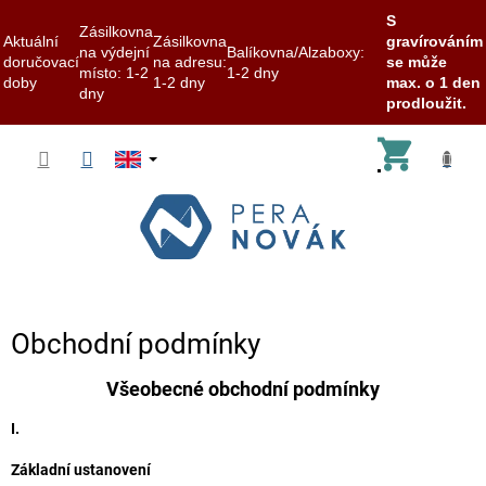
S
Zásilkovna
Aktuální
Zásilkovna
gravírováním
na výdejní
Balíkovna/Alzaboxy:
doručovací
na adresu:
se může
místo: 1-2
1-2 dny
doby
1-2 dny
max. o 1 den
dny
prodloužit.
Skip
Shoppi
to
content
cart
Obchodní podmínky
Všeobecné obchodní podmínky
I.
Základní ustanovení