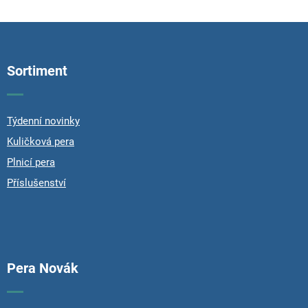
F
o
o
Sortiment
t
e
r
Týdenní novinky
Kuličková pera
Plnicí pera
Příslušenství
Pera Novák