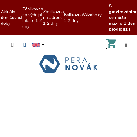
S
Zásilkovna
Aktuální
Zásilkovna
gravírováním
na výdejní
Balíkovna/Alzaboxy:
doručovací
na adresu:
se může
místo: 1-2
1-2 dny
doby
1-2 dny
max. o 1 den
dny
prodloužit.
Skip
Shoppi
to
content
cart