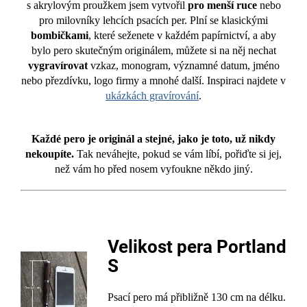
s akrylovým proužkem jsem vytvořil
pro menší ruce
nebo
pro milovníky lehcích psacích per. Plní se klasickými
bombičkami
, které seženete v každém papírnictví, a aby
bylo pero skutečným originálem, můžete si na něj nechat
vygravírovat
vzkaz, monogram, významné datum, jméno
nebo přezdívku, logo firmy a mnohé další.
Inspiraci najdete v
ukázkách gravírování
.
Každé pero je originál a stejné, jako je toto, už nikdy
nekoupíte.
Tak neváhejte, pokud se vám líbí, pořiďte si jej,
než vám ho před nosem vyfoukne někdo jiný.
Velikost pera Portland
S
Psací pero má přibližně 130 cm na délku.