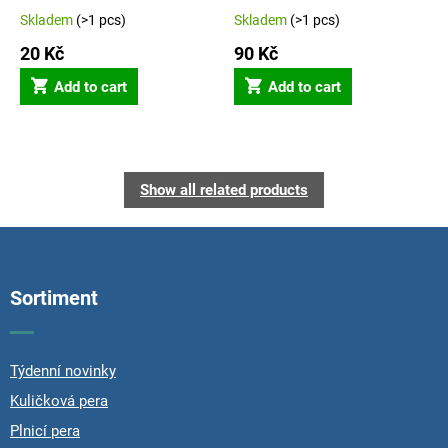
Skladem
(>1 pcs)
Skladem
(>1 pcs)
20 Kč
90 Kč
Add to cart
Add to cart
Show all related products
F
o
o
Sortiment
t
e
r
Týdenní novinky
Kuličková pera
Plnicí pera