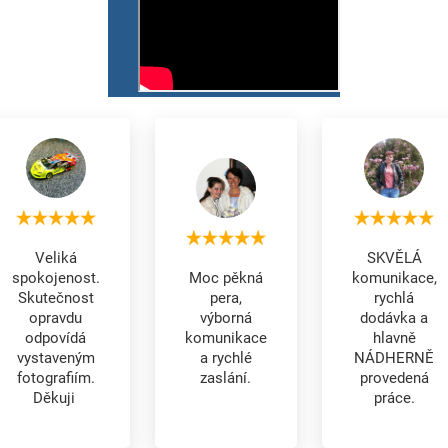
Veliká
SKVĚLÁ
spokojenost.
Moc pěkná
komunikace,
Skutečnost
pera,
rychlá
opravdu
výborná
dodávka a
odpovídá
komunikace
hlavně
vystaveným
a rychlé
NÁDHERNĚ
fotografiím.
zaslání.
provedená
Děkuji
práce.