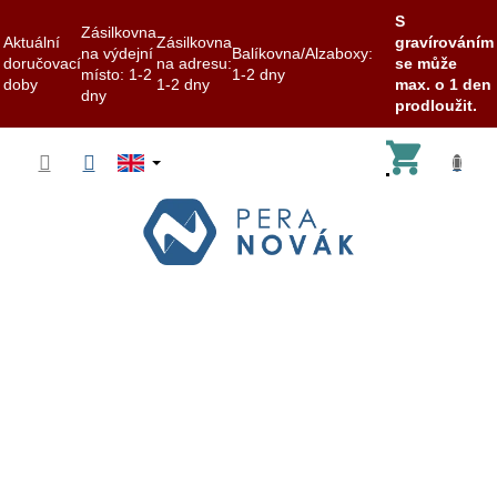
S
Zásilkovna
Aktuální
Zásilkovna
gravírováním
na výdejní
Balíkovna/Alzaboxy:
doručovací
na adresu:
se může
místo: 1-2
1-2 dny
doby
1-2 dny
max. o 1 den
dny
prodloužit.
Skip
Shoppi
to
content
cart