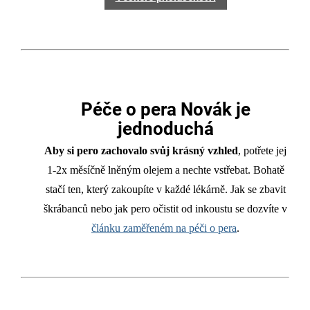
Péče o pera Novák je
jednoduchá
Aby si pero zachovalo svůj krásný vzhled
, potřete jej
1-2x měsíčně lněným olejem a nechte vstřebat. Bohatě
stačí ten, který zakoupíte v každé lékárně. Jak se zbavit
škrábanců nebo jak pero očistit od inkoustu se dozvíte v
článku zaměřeném na péči o pera
.