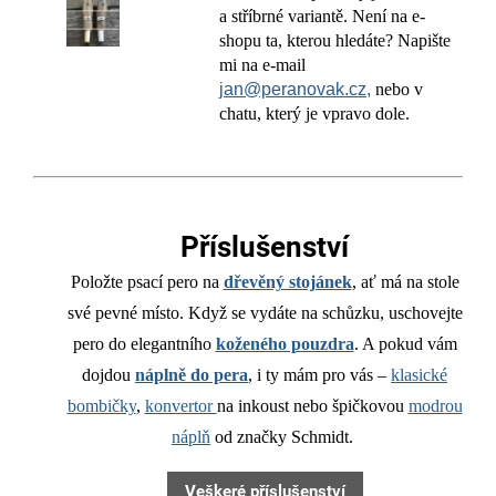
a stříbrné variantě. Není na e-
shopu ta, kterou hledáte? Napište
mi na e-mail
jan@peranovak.cz,
nebo v
chatu, který je vpravo dole.
Příslušenství
Položte psací pero na
dřevěný stojánek
, ať má na stole
své pevné místo. Když se vydáte na schůzku, uschovejte
pero do elegantního
koženého pouzdra
. A pokud vám
dojdou
náplně do pera
, i ty mám pro vás –
klasické
bombičky
,
konvertor
na inkoust nebo špičkovou
modrou
náplň
od značky Schmidt.
Veškeré příslušenství