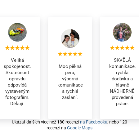
Veliká
SKVĚLÁ
spokojenost.
Moc pěkná
komunikace,
Skutečnost
pera,
rychlá
opravdu
výborná
dodávka a
odpovídá
komunikace
hlavně
vystaveným
a rychlé
NÁDHERNĚ
fotografiím.
zaslání.
provedená
Děkuji
práce.
Ukázat dalších více než 180 recenzí
na Facebooku
, nebo 120
recenzí na
Google Maps