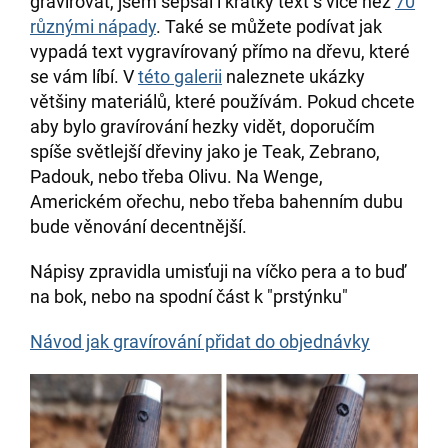
gravírovat, jsem sepsal i krátký text s více než
70
různými nápady
. Také se můžete podívat jak
vypadá text vygravírovaný přímo na dřevu, které
se vám líbí. V
této galerii
naleznete ukázky
většiny materiálů, které používám. Pokud chcete
aby bylo gravírování hezky vidět, doporučím
spíše světlejší dřeviny jako je Teak, Zebrano,
Padouk, nebo třeba Olivu. Na Wenge,
Americkém ořechu, nebo třeba bahenním dubu
bude věnování decentnější.
Nápisy zpravidla umisťuji na víčko pera a to buď
na bok, nebo na spodní část k "prstýnku"
Návod jak gravírování přidat do objednávky