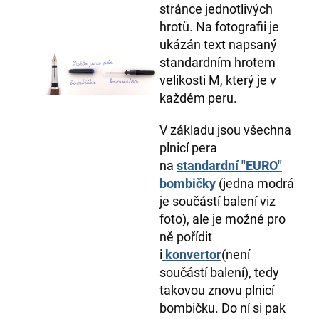
stránce jednotlivých
hrotů. Na fotografii je
ukázán text napsaný
standardním hrotem
velikosti M, který je v
každém peru.
V základu jsou všechna
plnicí pera
na
standardní "EURO"
bombičky
(jedna modrá
je součástí balení viz
foto), ale je možné pro
ně pořídit
i
konvertor
(není
součástí balení), tedy
takovou znovu plnicí
bombičku. Do ní si pak