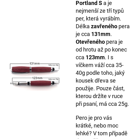
Portland S
a je
nejmenší ze tří typů
per, která vyrábím.
Délka
zavřeného
pera
je cca
131mm
.
Otevřeného
pera je
od hrotu až po konec
cca
123mm
. I s
víčkem váží cca 35-
40g podle toho, jaký
kousek dřeva se
použije. Pouze část,
kterou držíte v ruce
při psaní, má cca 25g.
Pero je pro vás
krátké, nebo moc
lehké? V tom případě