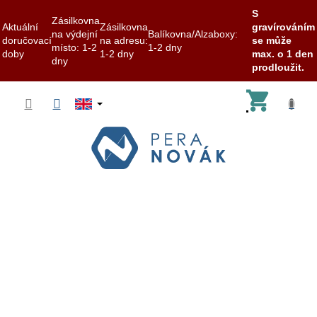
S
Zásilkovna
Aktuální
Zásilkovna
gravírováním
na výdejní
Balíkovna/Alzaboxy:
doručovací
na adresu:
se může
místo: 1-2
1-2 dny
doby
1-2 dny
max. o 1 den
dny
prodloužit.
Skip
Shoppi
to
content
cart