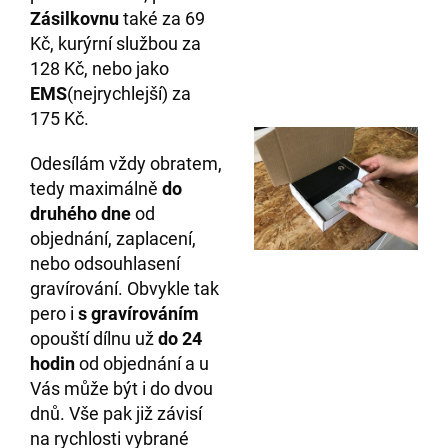
Zásilkovnu
také za 69
Kč, kurýrní službou za
128 Kč, nebo jako
EMS
(nejrychlejší) za
175 Kč.
Odesílám vždy obratem,
tedy maximálně
do
druhého
dne
od
objednání, zaplacení,
nebo odsouhlasení
gravírování. Obvykle tak
pero i
s gravírováním
opouští dílnu už
do 24
hodin
od objednání a u
Vás může být i do dvou
dnů. Vše pak již závisí
na rychlosti vybrané