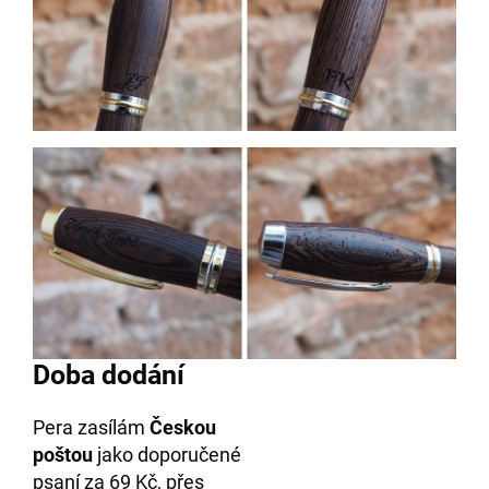
Doba dodání
Pera zasílám
Českou
poštou
jako doporučené
psaní za 69 Kč, přes