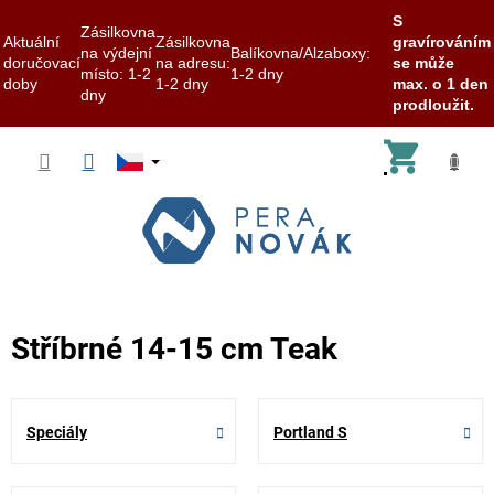
S
Zásilkovna
Aktuální
Zásilkovna
gravírováním
na výdejní
Balíkovna/Alzaboxy:
doručovací
na adresu:
se může
místo: 1-2
1-2 dny
doby
1-2 dny
max. o 1 den
dny
prodloužit.
Přejít
Nákup
na
obsah
košík
Stříbrné 14-15 cm Teak
Speciály
Portland S