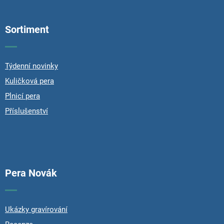
á
p
Sortiment
a
t
í
Týdenní novinky
Kuličková pera
Plnicí pera
Příslušenství
Pera Novák
Ukázky gravírování