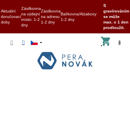
S
Zásilkovna
Aktuální
Zásilkovna
gravírováním
na výdejní
Balíkovna/Alzaboxy:
doručovací
na adresu:
se může
místo: 1-2
1-2 dny
doby
1-2 dny
max. o 1 den
dny
prodloužit.
Přejít
Nákup
na
obsah
košík