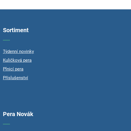
Z
á
p
Sortiment
a
t
í
Týdenní novinky
Kuličková pera
Plnicí pera
Příslušenství
Pera Novák