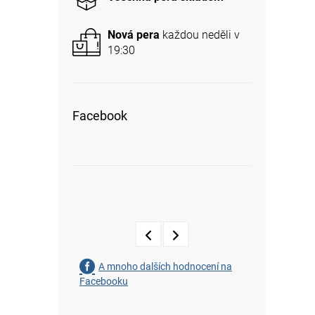
a
n
Nová pera
každou neděli v
e
19:30
l
Facebook
A mnoho dalších hodnocení na
Facebooku