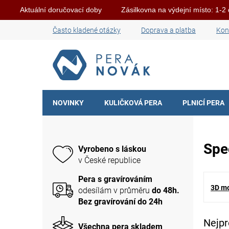
Aktuální doručovací doby
Zásilkovna na výdejní místo: 1-2
Přejít
Často kladené otázky
Doprava a platba
Kon
na
obsah
NOVINKY
KULIČKOVÁ PERA
PLNICÍ PERA
P
o
s
Spe
Vyrobeno s láskou
t
v České republice
r
a
Pera s gravírováním
n
3D mo
odesílám v průměru
do 48h.
n
Bez gravírování do 24h
í
p
Nejpr
Všechna pera skladem