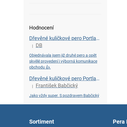
Hodnocení
Dřevěné kuličkové pero Portland L - Wenge
DB
|
Hodnocení produktu je 5 z 5 hvězdiček.
Objednávala jsem již druhé pero a opět
skvělé provedení i výborná komunikace
obchodu 👍.
Dřevěné kuličkové pero Portland L - Bahenní dub starý 6450 let
František Babčický
|
Hodnocení produktu je 5 z 5 hvězdiček.
Jako vždy super. S pozdravem Babčický
Z
á
p
Sortiment
Pera
a