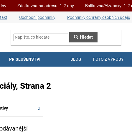
 dny
Zásilkovna na adresu: 1-2 dny
Balíkovna/Alzaboxy: 1-2
takt
Obchodní podmínky
Podmínky ochrany osobních údajů
Hledat
PŘÍSLUŠENSTVÍ
BLOG
FOTO Z VÝROBY
ciály
, Strana 2
tivy
odávanější