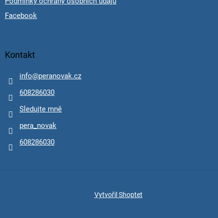
Podmínky ochrany osobních údajů
Facebook
Kontakt
info
@
peranovak.cz
608286030
Sledujte mně
pera_novak
608286030
Vytvořil Shoptet