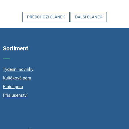
PŘEDCHOZÍ ČLÁNEK
DALŠÍ ČLÁNEK
Z
á
p
Sortiment
a
t
í
Týdenní novinky
Kuličková pera
Plnicí pera
Příslušenství