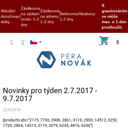
S
Zásilkovna
Aktuální
Zásilkovna
gravírováním
na výdejní
Balíkovna/Alzaboxy:
doručovací
na adresu:
se může
místo: 1-2
1-2 dny
doby
1-2 dny
max. o 1 den
dny
prodloužit.
Přejít
Nákup
na
obsah
košík
Novinky pro týden 2.7.2017 -
9.7.2017
22.8.2019
[products ids="2175, 7736, 2906, 2861, 3110, 2903, 14512, 3250,
7729, 2864, 14513, 3119, 2079, 6245, 4816, 6246"]