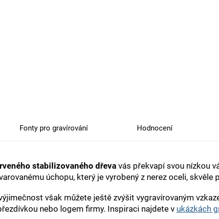
Fonty pro gravírování
Hodnocení
rveného stabilizovaného dřeva
vás překvapí svou nízkou váh
arovanému úchopu, který je vyrobený z nerez oceli, skvěle p
o výjimečnost však můžete ještě zvýšit vygravírovaným v
řezdívkou nebo logem firmy. Inspiraci najdete v
ukázkách gr