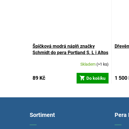
Špičková modrá náplň značky
Dřevěn
Schmidt do pera Portland S, L i Altos
Skladem
(>1 ks)
89 Kč
1 500
Do košíku
Z
á
p
Sortiment
Pera
a
t