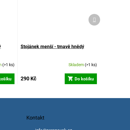
Další
produkt
ý
Stojánek menší - tmavě hnědý
m
(>1 ks)
Skladem
(>1 ks)
290 Kč
košíku
Do košíku
Kontakt