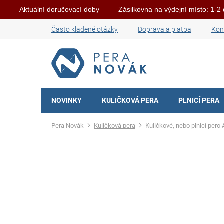
Aktuální doručovací doby
Zásilkovna na výdejní místo: 1-2
Přejít
Často kladené otázky
Doprava a platba
Kon
na
obsah
NOVINKY
KULIČKOVÁ PERA
PLNICÍ PERA
Domů
Kuličková pera
Kuličkové, nebo plnicí pero 