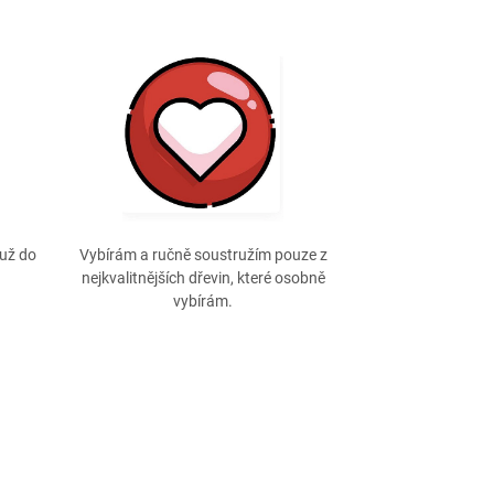
už do
Vybírám a ručně soustružím pouze z
nejkvalitnějších dřevin, které osobně
vybírám.