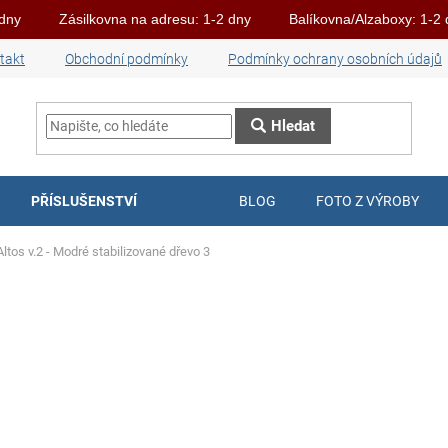
 dny
Zásilkovna na adresu: 1-2 dny
Balíkovna/Alzaboxy: 1-2
takt
Obchodní podmínky
Podmínky ochrany osobních údajů
Hledat
PŘÍSLUŠENSTVÍ
BLOG
FOTO Z VÝROBY
Altos v.2 - Modré stabilizované dřevo 3