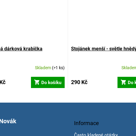
á dárková krabička
Stojánek menší - světle hněd
Skladem
(>1 ks)
Sklade
 Kč
290 Kč
Do košíku
Do 
 Novák
Informace
Často kladené otázky