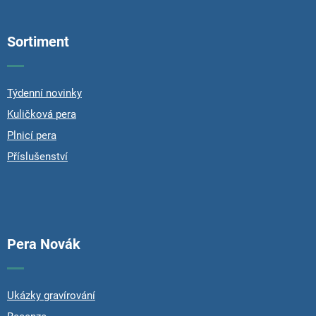
o
o
Sortiment
t
e
r
Týdenní novinky
Kuličková pera
Plnicí pera
Příslušenství
Pera Novák
Ukázky gravírování