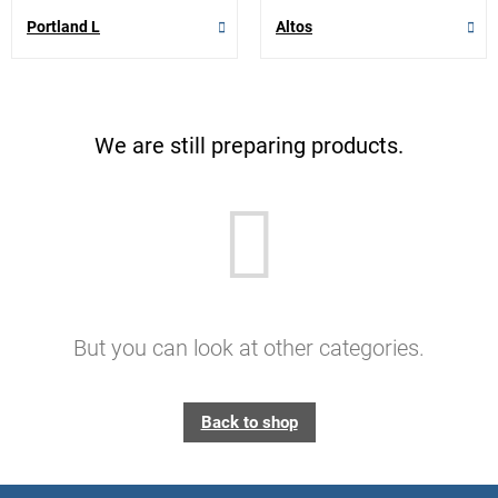
Portland L
Altos
We are still preparing products.
But you can look at other categories.
Back to shop
F