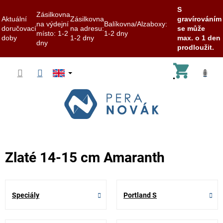
S
Zásilkovna
Aktuální
Zásilkovna
gravírováním
na výdejní
Balíkovna/Alzaboxy:
doručovací
na adresu:
se může
místo: 1-2
1-2 dny
doby
1-2 dny
max. o 1 den
dny
prodloužit.
Skip
Shoppi
to
content
cart
Zlaté 14-15 cm Amaranth
Speciály
Portland S