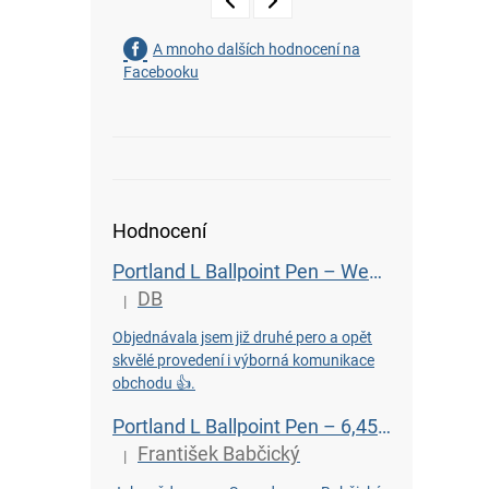
A mnoho dalších hodnocení na
Facebooku
Hodnocení
Portland L Ballpoint Pen – Wenge
DB
|
The product rating is 5 out of 5 stars.
Objednávala jsem již druhé pero a opět
skvělé provedení i výborná komunikace
obchodu 👍.
Portland L Ballpoint Pen – 6,450-Year-Old Bog Oak
František Babčický
|
The product rating is 5 out of 5 stars.