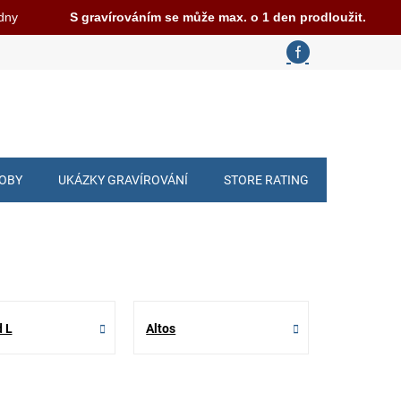
 dny
S gravírováním se může max. o 1 den prodloužit.
ROBY
UKÁZKY GRAVÍROVÁNÍ
STORE RATING
d L
Altos