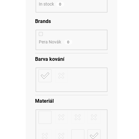
In stock
0
Brands
Pera Novák
0
Barva kování
Materiál