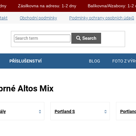
 dny
Zásilkovna na adresu: 1-2 dny
Balíkovna/Alzaboxy: 1-2
takt
Obchodní podmínky
Podmínky ochrany osobních údajů
Search
PŘÍSLUŠENSTVÍ
BLOG
FOTO Z VÝ
íbrné Altos Mix
ály
Portland S
Portlan