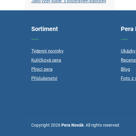
Jako vždy super. S pozdravem Babčický
F
o
o
Sortiment
Pera
t
e
r
Týdenní novinky
Ukázky 
Kuličková pera
Recenz
Plnicí pera
Blog
Příslušenství
Foto z 
Copyright 2026
Pera Novák
. All rights reserved.