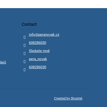
Contact
info
@
peranovak.cz
608286030
Sledujte mně
pera_novak
dajů
608286030
Created by Shoptet