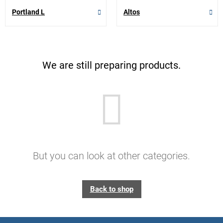
Portland L
Altos
We are still preparing products.
But you can look at other categories.
Back to shop
F