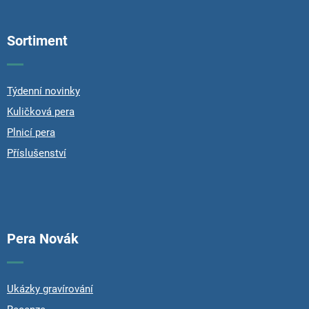
o
o
Sortiment
t
e
r
Týdenní novinky
Kuličková pera
Plnicí pera
Příslušenství
Pera Novák
Ukázky gravírování