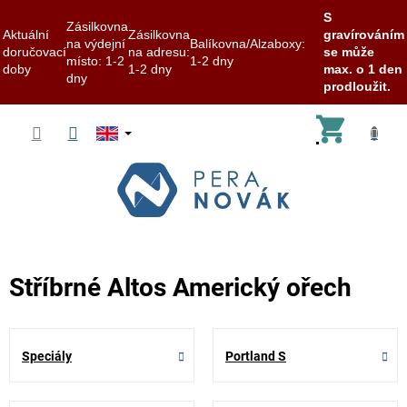
S
Zásilkovna
Aktuální
Zásilkovna
gravírováním
na výdejní
Balíkovna/Alzaboxy:
doručovací
na adresu:
se může
místo: 1-2
1-2 dny
doby
1-2 dny
max. o 1 den
dny
prodloužit.
Skip
Shoppi
to
content
cart
Stříbrné Altos Americký ořech
Speciály
Portland S