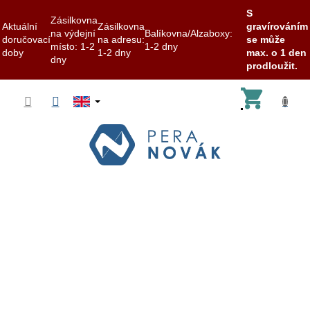
S
Zásilkovna
Aktuální
Zásilkovna
gravírováním
na výdejní
Balíkovna/Alzaboxy:
doručovací
na adresu:
se může
místo: 1-2
1-2 dny
doby
1-2 dny
max. o 1 den
dny
prodloužit.
Skip
Shoppi
to
content
cart