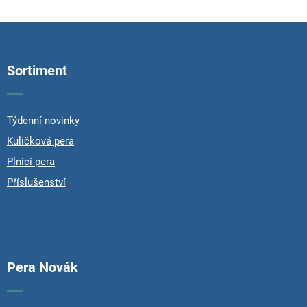
F
o
o
Sortiment
t
e
r
Týdenní novinky
Kuličková pera
Plnicí pera
Příslušenství
Pera Novák