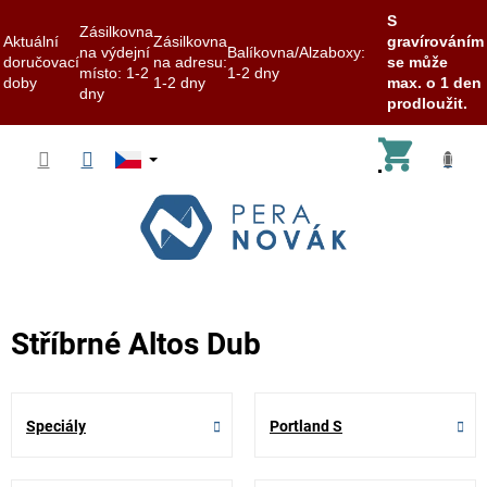
S
Zásilkovna
Aktuální
Zásilkovna
gravírováním
na výdejní
Balíkovna/Alzaboxy:
doručovací
na adresu:
se může
místo: 1-2
1-2 dny
doby
1-2 dny
max. o 1 den
dny
prodloužit.
Přejít
Nákup
na
obsah
košík
Stříbrné Altos Dub
Speciály
Portland S