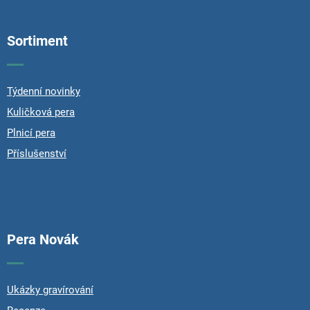
á
p
Sortiment
a
t
í
Týdenní novinky
Kuličková pera
Plnicí pera
Příslušenství
Pera Novák
Ukázky gravírování