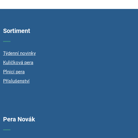
Z
á
p
Sortiment
a
t
í
Týdenní novinky
Kuličková pera
Plnicí pera
Příslušenství
Pera Novák