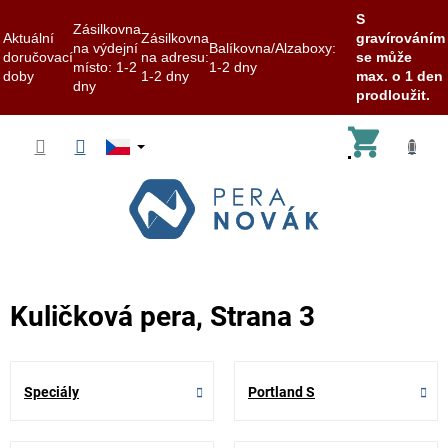
S
Zásilkovna
Aktuální
Zásilkovna
gravírováním
na výdejní
Balíkovna/Alzaboxy:
doručovací
na adresu:
se může
místo: 1-2
1-2 dny
doby
1-2 dny
max. o 1 den
dny
prodloužit.
Přejít
Nákup
na
obsah
košík
Kuličková pera
, Strana 3
Speciály
Portland S