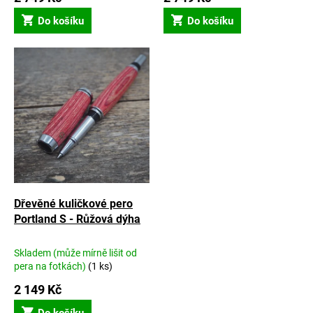
Do košíku
Do košíku
Dřevěné kuličkové pero
Portland S - Růžová dýha
Skladem (může mírně lišit od
pera na fotkách)
(1 ks)
2 149 Kč
Do košíku