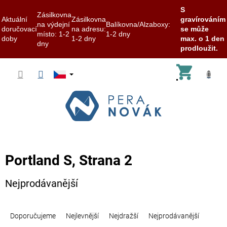
S
Zásilkovna
Aktuální
Zásilkovna
gravírováním
na výdejní
Balíkovna/Alzaboxy:
doručovací
na adresu:
se může
místo: 1-2
1-2 dny
doby
1-2 dny
max. o 1 den
dny
prodloužit.
Přejít
Nákup
na
obsah
košík
Portland S
, Strana 2
Nejprodávanější
Ř
a
Doporučujeme
Nejlevnější
Nejdražší
Nejprodávanější
z