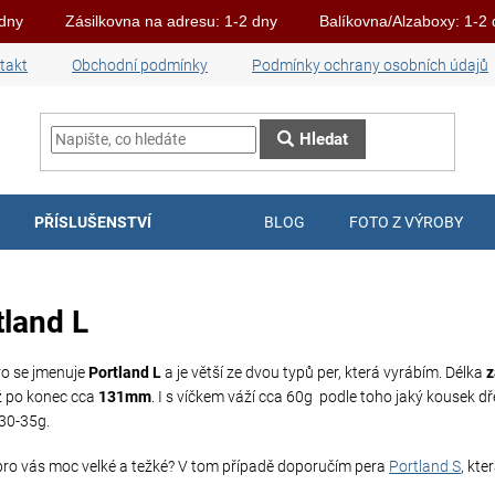
 dny
Zásilkovna na adresu: 1-2 dny
Balíkovna/Alzaboxy: 1-2
takt
Obchodní podmínky
Podmínky ochrany osobních údajů
Hledat
PŘÍSLUŠENSTVÍ
BLOG
FOTO Z VÝROBY
tland L
ro se jmenuje
Portland L
a je větší ze dvou typů per, která vyrábím. Délka
z
ž po konec cca
131mm
. I s víčkem váží cca 60g podle toho jaký kousek dře
30-35g.
 pro vás moc velké a težké? V tom případě doporučím pera
Portland S
, kte