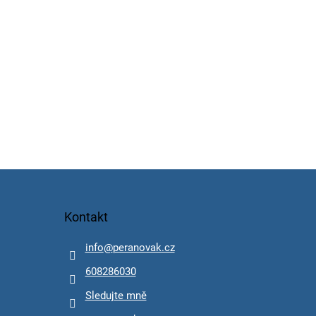
Kontakt
info
@
peranovak.cz
608286030
Sledujte mně