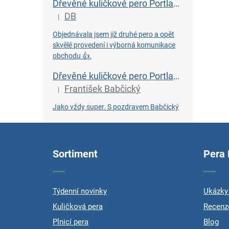
Dřevěné kuličkové pero Portland L - Wenge
DB
|
Hodnocení produktu je 5 z 5 hvězdiček.
Objednávala jsem již druhé pero a opět
skvělé provedení i výborná komunikace
obchodu 👍.
Dřevěné kuličkové pero Portland L - Bahenní dub starý 6450 let
František Babčický
|
Hodnocení produktu je 5 z 5 hvězdiček.
Jako vždy super. S pozdravem Babčický
Z
á
p
Sortiment
Pera
a
t
í
Týdenní novinky
Ukázky 
Kuličková pera
Recenz
Plnicí pera
Blog