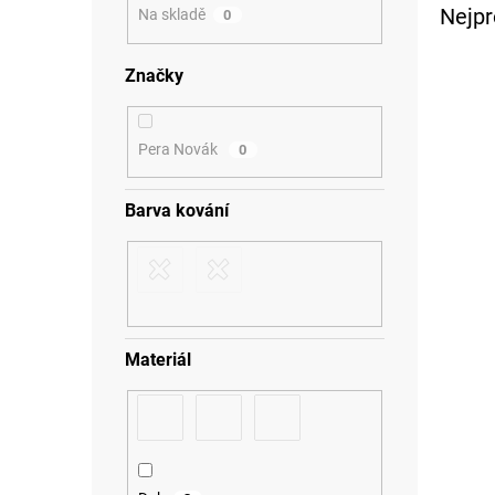
a
Nejpr
Na skladě
0
n
e
Značky
l
Pera Novák
0
Barva kování
Materiál