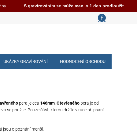
 dny
S gravírováním se může max. o 1 den prodloužit.
UKÁZKY GRAVÍROVÁNÍ
HODNOCENÍ OBCHODU
avřeného
pera je cca
146mm
.
Otevřeného
pera je od
va se použije. Pouze část, kterou držíte v ruce při psaní
rá jsou o poznání menší.