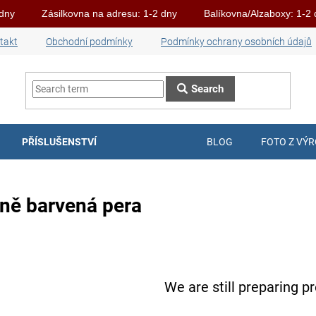
 dny
Zásilkovna na adresu: 1-2 dny
Balíkovna/Alzaboxy: 1-2
takt
Obchodní podmínky
Podmínky ochrany osobních údajů
Search
PŘÍSLUŠENSTVÍ
BLOG
FOTO Z VÝ
ně barvená pera
We are still preparing p