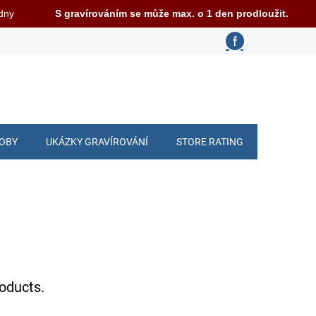
 dny
S gravírováním se může max. o 1 den prodloužit.
ROBY
UKÁZKY GRAVÍROVÁNÍ
STORE RATING
roducts.