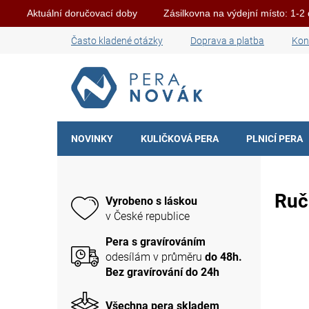
Aktuální doručovací doby
Zásilkovna na výdejní místo: 1-2
Skip
Často kladené otázky
Doprava a platba
Kon
to
content
NOVINKY
KULIČKOVÁ PERA
PLNICÍ PERA
S
i
d
Ruč
Vyrobeno s láskou
e
v České republice
b
a
Pera s gravírováním
r
odesílám v průměru
do 48h.
Bez gravírování do 24h
Všechna pera skladem