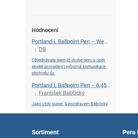
Hodnocení
Portland L Ballpoint Pen – Wenge
DB
|
The product rating is 5 out of 5 stars.
Objednávala jsem již druhé pero a opět
skvělé provedení i výborná komunikace
obchodu 👍.
Portland L Ballpoint Pen – 6,450-Year-Old Bog Oak
František Babčický
|
The product rating is 5 out of 5 stars.
Jako vždy super. S pozdravem Babčický
F
o
o
Sortiment
Pera
t