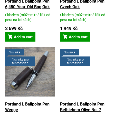
u
Portland L Ballpoint Pen –
Portland L Ballpoint Pen –
c
6,450-Year-Old Bog Oak
Czech Oak
t
Skladem (může mírně lišit od
Skladem (může mírně lišit od
s
The
The
pera na fotkách)
pera na fotkách)
average
average
product
2 699 Kč
product
1 949 Kč
rating
rating
Add to cart
Add to cart
is
is
5,0
5,0
out
out
of
of
Novinka
Novinka
5
5
Novinka pro
Novinka pro
stars.
stars.
tento týden
tento týden
Portland L Ballpoint Pen –
Portland L Ballpoint Pen –
Wenge
Bethlehem Olive No. 7