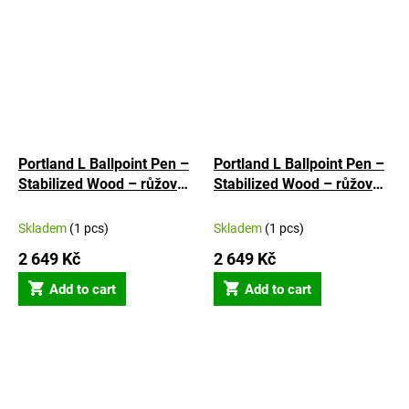
stars.
stars.
Portland L Ballpoint Pen –
Portland L Ballpoint Pen –
Stabilized Wood – růžové
Stabilized Wood – růžové
No. No. 1
No. No. 2
Skladem
(1 pcs)
Skladem
(1 pcs)
2 649 Kč
2 649 Kč
Add to cart
Add to cart