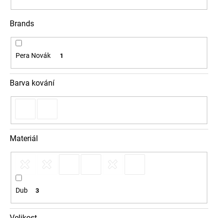
Brands
Pera Novák
1
Barva kování
Materiál
Dub
3
Velikost