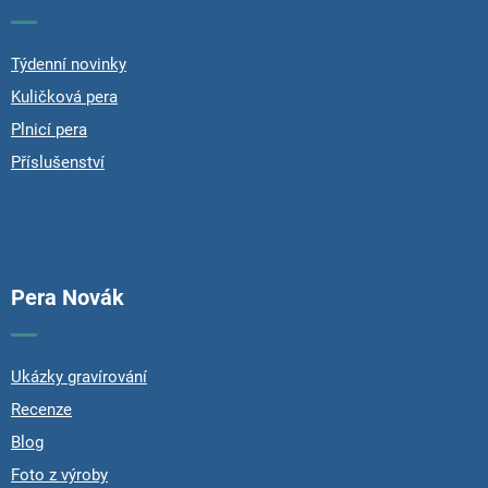
e
c
r
o
n
Týdenní novinky
t
Kuličková pera
r
o
Plnicí pera
l
Příslušenství
s
Pera Novák
Ukázky gravírování
Recenze
Blog
Foto z výroby