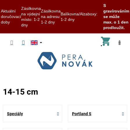
S
Zásilkovna
Aktuální
Zásilkovna
gravírováním
na výdejní
Balíkovna/Alzaboxy:
doručovací
na adresu:
se může
místo: 1-2
1-2 dny
doby
1-2 dny
max. o 1 den
dny
prodloužit.
Skip
Shoppi
to
content
cart
14-15 cm
Speciály
Portland S