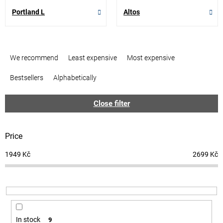
Portland L
Altos
P
r
We recommend
Least expensive
Most expensive
o
d
Bestsellers
Alphabetically
u
c
Close filter
t
s
o
Price
r
t
1949
Kč
2699
Kč
i
n
g
In stock
9