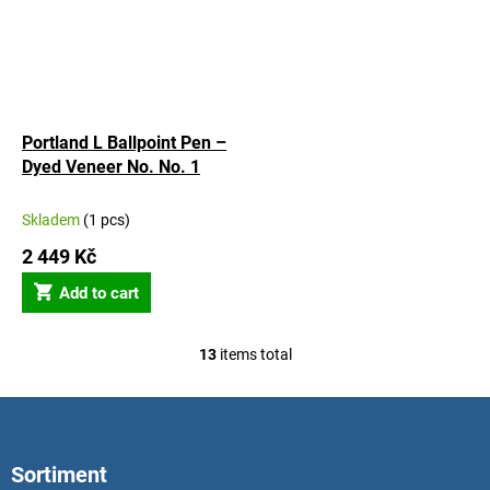
Portland L Ballpoint Pen –
Dyed Veneer No. No. 1
Skladem
(1 pcs)
2 449 Kč
Add to cart
13
items total
L
i
s
F
t
o
i
o
n
Sortiment
t
g