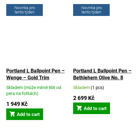
out
out
Novinka pro
Novinka pro
of
of
tento týden
tento týden
5
5
stars.
stars.
Portland L Ballpoint Pen –
Portland L Ballpoint Pen –
Wenge – Gold Trim
Bethlehem Olive No. 8
Skladem (může mírně lišit od
Skladem
(1 pcs)
The
The
pera na fotkách)
average
average
2 699 Kč
product
product
1 949 Kč
rating
Add to cart
rating
is
Add to cart
is
5,0
5,0
out
out
of
of
5
5