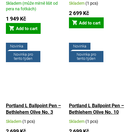
Skladem (může mírně lišit od
Skladem
(1 pcs)
The
The
pera na fotkách)
average
average
2 699 Kč
product
product
1 949 Kč
rating
Add to cart
rating
is
Add to cart
is
5,0
5,0
out
out
of
of
Novinka
Novinka
5
5
Novinka pro
Novinka pro
stars.
stars.
tento týden
tento týden
Portland L Ballpoint Pen –
Portland L Ballpoint Pen –
Bethlehem Olive No. 3
Bethlehem Olive No. 10
Skladem
(1 pcs)
Skladem
(1 pcs)
The
The
average
average
2 699 Kč
2 699 Kč