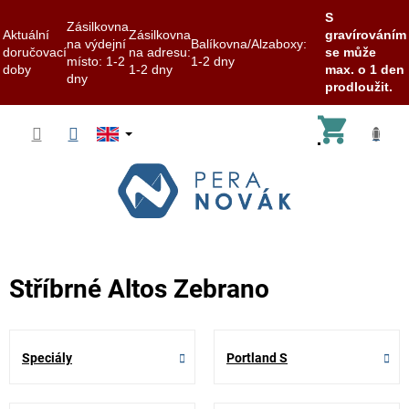
S
Zásilkovna
Aktuální
Zásilkovna
gravírováním
na výdejní
Balíkovna/Alzaboxy:
doručovací
na adresu:
se může
místo: 1-2
1-2 dny
doby
1-2 dny
max. o 1 den
dny
prodloužit.
Skip
Shoppi
to
content
cart
Stříbrné Altos Zebrano
Speciály
Portland S