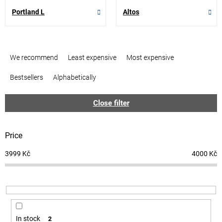
Portland L
Altos
P
r
We recommend
Least expensive
Most expensive
o
d
Bestsellers
Alphabetically
u
c
Close filter
t
s
o
Price
r
t
3999
Kč
4000
Kč
i
n
g
In stock
2