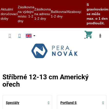
S
Zásilkovna
Aktuální
Zásilkovna
gravírováním
na výdejní
Balíkovna/Alzaboxy:
doručovací
na adresu:
se může
místo: 1-2
1-2 dny
doby
1-2 dny
max. o 1 den
dny
prodloužit.
Skip
Shoppi
to
content
cart
Stříbrné 12-13 cm Americký
ořech
Speciály
Portland S