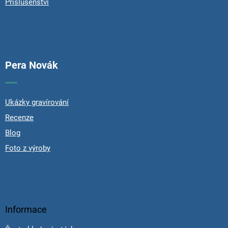
Příslušenství
s
Pera Novák
Ukázky gravírování
Recenze
Blog
Foto z výroby
Informace