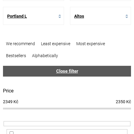
Portland L
Altos
P
r
We recommend
Least expensive
Most expensive
o
d
Bestsellers
Alphabetically
u
c
Close filter
t
s
o
Price
r
t
2349
Kč
2350
Kč
i
n
g