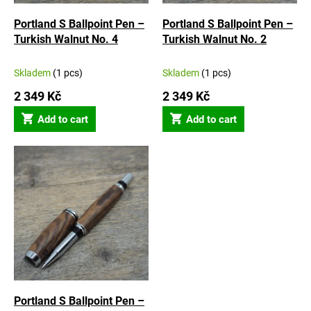
d
u
Portland S Ballpoint Pen –
Portland S Ballpoint Pen –
c
Turkish Walnut No. 4
Turkish Walnut No. 2
t
s
Skladem
(1 pcs)
Skladem
(1 pcs)
2 349 Kč
2 349 Kč
Add to cart
Add to cart
Portland S Ballpoint Pen –