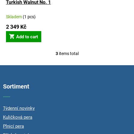
Turkish Walnut No. 1
Skladem
(1 pcs)
2 349 Kč
Add to cart
3
items total
L
i
s
F
t
o
i
o
n
Sortiment
t
g
e
c
r
o
n
Týdenní novinky
t
Kuličková pera
r
o
Plnicí pera
l