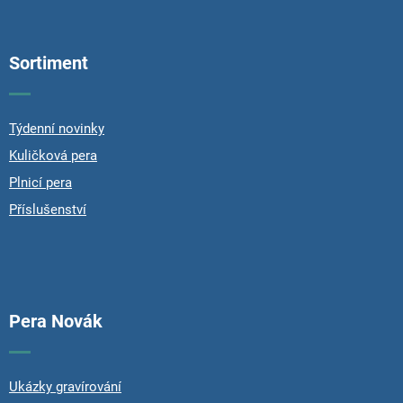
F
o
o
Sortiment
t
e
r
Týdenní novinky
Kuličková pera
Plnicí pera
Příslušenství
Pera Novák
Ukázky gravírování