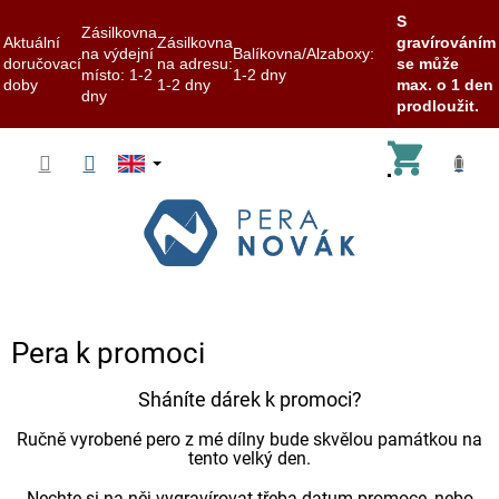
S
Zásilkovna
Aktuální
Zásilkovna
gravírováním
na výdejní
Balíkovna/Alzaboxy:
doručovací
na adresu:
se může
místo: 1-2
1-2 dny
doby
1-2 dny
max. o 1 den
dny
prodloužit.
Skip
Shoppi
to
content
cart
Pera k promoci
Sháníte dárek k promoci?
Ručně vyrobené pero z mé dílny bude skvělou památkou na
tento velký den.
Nechte si na něj vygravírovat třeba datum promoce, nebo