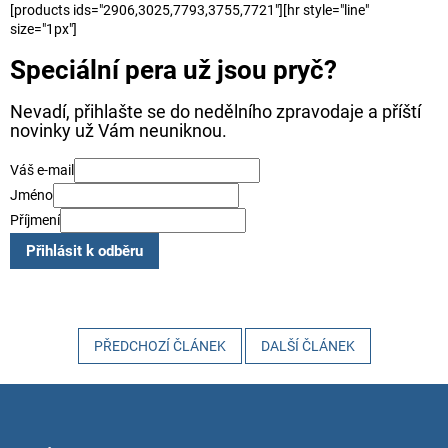
[products ids="2906,3025,7793,3755,7721"][hr style="line"
size="1px"]
Speciální pera už jsou pryč?
Nevadí, přihlašte se do nedělního zpravodaje a příští
novinky už Vám neuniknou.
Váš e-mail
Jméno
Příjmení
Přihlásit k odběru
PŘEDCHOZÍ ČLÁNEK
DALŠÍ ČLÁNEK
Z
á
p