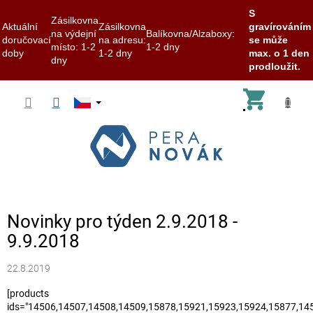
S
Zásilkovna
Aktuální
Zásilkovna
gravírováním
na výdejní
Balíkovna/Alzaboxy:
doručovací
na adresu:
se může
místo: 1-2
1-2 dny
doby
1-2 dny
max. o 1 den
dny
prodloužit.
Přejít
Nákup
na
obsah
košík
Novinky pro týden 2.9.2018 -
9.9.2018
22.8.2019
[products
ids="14506,14507,14508,14509,15878,15921,15923,15924,15877,145