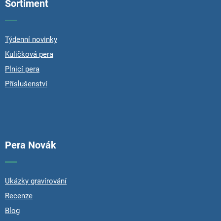
Sortiment
a
t
í
Týdenní novinky
Kuličková pera
Plnicí pera
Příslušenství
Pera Novák
Ukázky gravírování
Recenze
Blog