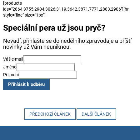
[products
ids="2864,3755,2904,3026,3119,3642,3871,7771,2883,2906"][hr
style="line" size="1px"]
Speciální pera už jsou pryč?
Nevadí, přihlašte se do nedělního zpravodaje a příští
novinky už Vám neuniknou.
Váš e-mail
Jméno
Příjmení
Přihlásit k odběru
PŘEDCHOZÍ ČLÁNEK
DALŠÍ ČLÁNEK
Z
á