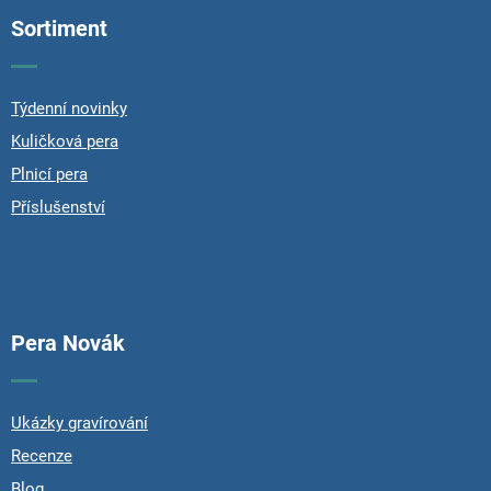
p
Sortiment
a
t
í
Týdenní novinky
Kuličková pera
Plnicí pera
Příslušenství
Pera Novák
Ukázky gravírování
Recenze
Blog