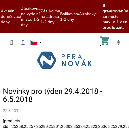
S
Zásilkovna
Aktuální
Zásilkovna
gravírováním
na výdejní
Balíkovna/Alzaboxy:
doručovací
na adresu:
se může
místo: 1-2
1-2 dny
doby
1-2 dny
max. o 1 den
dny
prodloužit.
Přejít
Nákup
na
obsah
košík
Novinky pro týden 29.4.2018 -
6.5.2018
22.8.2019
[products
ids="25258,25257,25280,25301,25302,25324,25323,25366,25279,253