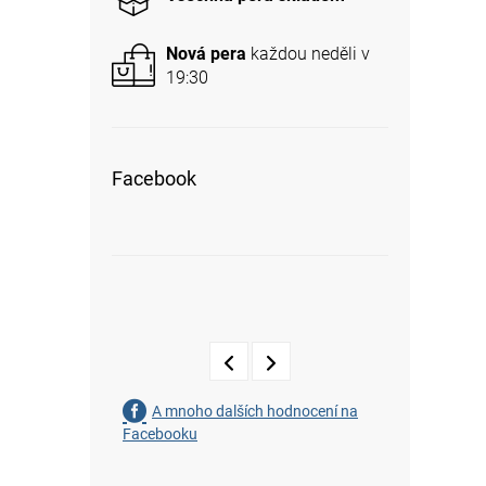
a
n
Nová pera
každou neděli v
e
19:30
l
Facebook
A mnoho dalších hodnocení na
Facebooku