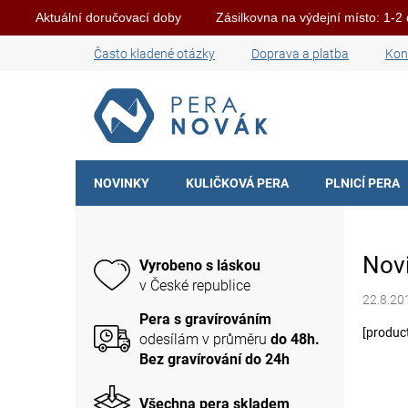
Aktuální doručovací doby
Zásilkovna na výdejní místo: 1-2
Přejít
Často kladené otázky
Doprava a platba
Kon
na
obsah
NOVINKY
KULIČKOVÁ PERA
PLNICÍ PERA
P
o
s
Novi
Vyrobeno s láskou
t
v České republice
r
22.8.20
a
Pera s gravírováním
n
[produc
odesílám v průměru
do 48h.
n
Bez gravírování do 24h
í
p
Všechna pera skladem