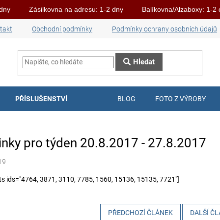
 dny
Zásilkovna na adresu: 1-2 dny
Balíkovna/Alzaboxy: 1-2
takt
Obchodní podmínky
Podmínky ochrany osobních údajů
Hledat
PŘÍSLUŠENSTVÍ
BLOG
FOTO Z VÝROBY
nky pro týden 20.8.2017 - 27.8.2017
19
ts ids="4764, 3871, 3110, 7785, 1560, 15136, 15135, 7721"]
PŘEDCHOZÍ ČLÁNEK
DALŠÍ Č