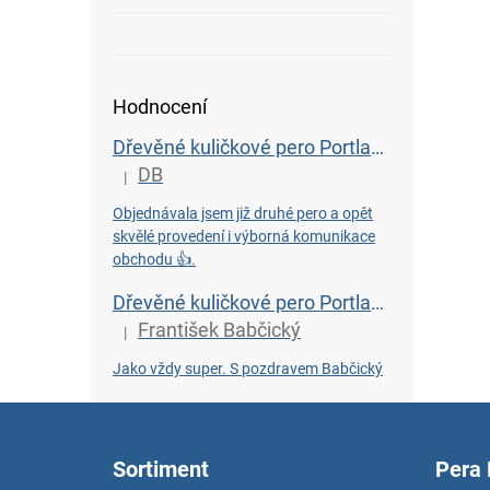
Hodnocení
Dřevěné kuličkové pero Portland L - Wenge
DB
|
Hodnocení produktu je 5 z 5 hvězdiček.
Objednávala jsem již druhé pero a opět
skvělé provedení i výborná komunikace
obchodu 👍.
Dřevěné kuličkové pero Portland L - Bahenní dub starý 6450 let
František Babčický
|
Hodnocení produktu je 5 z 5 hvězdiček.
Jako vždy super. S pozdravem Babčický
Z
á
p
Sortiment
Pera
a