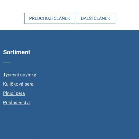
PŘEDCHOZÍ ČLÁNEK
DALŠÍ ČLÁNEK
Z
á
p
Sortiment
a
t
í
Týdenní novinky
Kuličková pera
Plnicí pera
Příslušenství