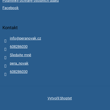
Podmínky ochrany osobních údajů
Facebook
Kontakt
info
@
peranovak.cz
608286030
Sledujte mně
pera_novak
608286030
Vytvořil Shoptet