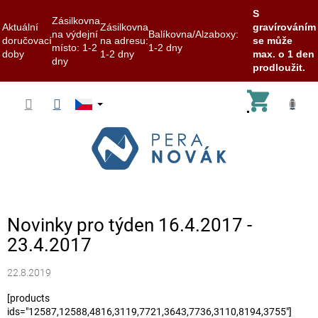
S
Zásilkovna
Aktuální
Zásilkovna
gravírováním
na výdejní
Balíkovna/Alzaboxy:
doručovací
na adresu:
se může
místo: 1-2
1-2 dny
doby
1-2 dny
max. o 1 den
dny
prodloužit.
Přejít
Nákup
na
obsah
košík
Novinky pro týden 16.4.2017 -
23.4.2017
22.8.2019
[products
ids="12587,12588,4816,3119,7721,3643,7736,3110,8194,3755"]