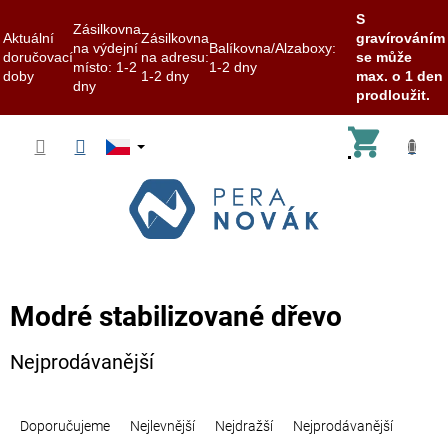
S
Zásilkovna
Aktuální
Zásilkovna
gravírováním
na výdejní
Balíkovna/Alzaboxy:
doručovací
na adresu:
se může
místo: 1-2
1-2 dny
doby
1-2 dny
max. o 1 den
dny
prodloužit.
Přejít
Nákup
na
obsah
košík
Modré stabilizované dřevo
Nejprodávanější
Ř
a
Doporučujeme
Nejlevnější
Nejdražší
Nejprodávanější
z