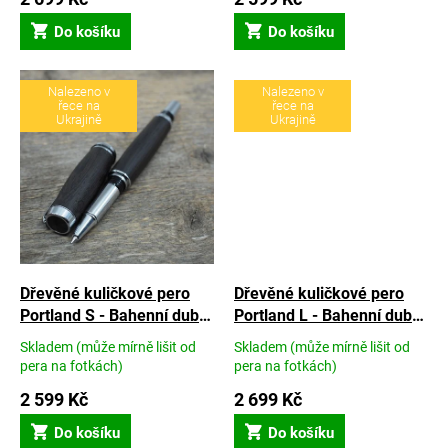
je
je
Do košíku
Do košíku
5,0
5,0
z
z
5
5
hvězdiček.
hvězdiček.
Nalezeno v
Nalezeno v
řece na
řece na
Ukrajině
Ukrajině
Dřevěné kuličkové pero
Dřevěné kuličkové pero
Portland S - Bahenní dub
Portland L - Bahenní dub
starý 6450 let
starý 6450 let
Skladem (může mírně lišit od
Skladem (může mírně lišit od
Průměrné
Průměrné
pera na fotkách)
pera na fotkách)
hodnocení
hodnocení
produktu
2 599 Kč
produktu
2 699 Kč
je
je
Do košíku
Do košíku
5,0
5,0