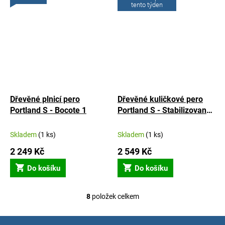
tento týden
Dřevěné plnicí pero
Dřevěné kuličkové pero
Portland S - Bocote 1
Portland S - Stabilizované
dřevo 1
Skladem
(1 ks)
Skladem
(1 ks)
2 249 Kč
2 549 Kč
Do košíku
Do košíku
8
položek celkem
O
v
l
Z