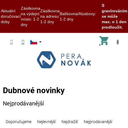
S
Zásilkovna
Aktuální
Zásilkovna
gravírováním
na výdejní
Balíkovna/Alzaboxy:
doručovací
na adresu:
se může
místo: 1-2
1-2 dny
doby
1-2 dny
max. o 1 den
dny
prodloužit.
Přejít
Nákup
na
obsah
košík
Dubnové novinky
Nejprodávanější
Ř
a
Doporučujeme
Nejlevnější
Nejdražší
Nejprodávanější
z