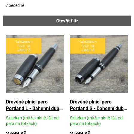
e
Abecedně
n
í
Otevřít filtr
p
r
V
o
ý
Nalezeno v
Nalezeno v
d
řece na
řece na
p
Ukrajině
Ukrajině
u
i
k
s
t
p
ů
r
o
d
u
k
Dřevěné plnicí pero
Dřevěné plnicí pero
t
Portland L - Bahenní dub
Portland S - Bahenní dub
ů
starý 6450 let
staré 6450 let
Skladem (může mírně lišit od
Skladem (může mírně lišit od
Průměrné
Průměrné
pera na fotkách)
pera na fotkách)
hodnocení
hodnocení
produktu
2 699 Kč
produktu
2 599 Kč